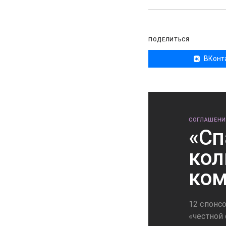
ПОДЕЛИТЬСЯ
ВКонт
СОГЛАШЕНИ
«Сп
кол
ко
12 спонс
«честной