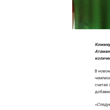
Коммер
Атаман
количе
В новом
чемпион
считая 
добавил
«Следуе