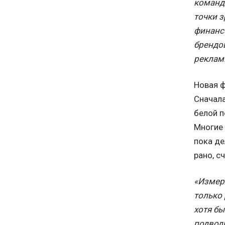
команд
точки 
финанс
брендо
реклам
Новая 
Сначала
белой п
Многие 
пока де
рано, с
«Измер
только
хотя бы
подводи