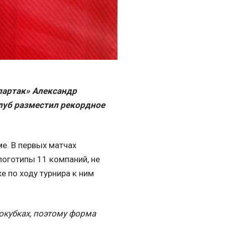
партак» Александр
луб разместил рекордное
е. В первых матчах
логотипы 11 компаний, не
е по ходу турнира к ним
окубках, поэтому форма