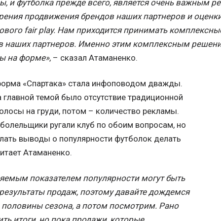
ы, и футболка прежде всего, является очень важным 
зрения продвижения брендов наших партнеров и оценк
ового fair play. Нам приходится принимать комплексн
в наших партнеров. Именно этим комплексным решен
ы на форме»
, – сказал Атаманенко.
форма «Спартака» стала инфоповодом дважды.
 главной темой было отсутствие традиционной
олосы на груди, потом – количество рекламы.
болельщики ругали клуб по обоим вопросам, но
лать выводы о популярности футболок делать
читает Атаманенко.
яемым показателем популярности могут быть
 результаты продаж, поэтому давайте дождемся
 половины сезона, а потом посмотрим. Рано
ть итоги, но пока продажи, которые