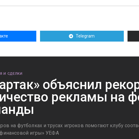
акте
Telegram
Я И СДЕЛКИ
артак» объяснил реко
ичество рекламы на 
манды
оров на футболках и трусах игроков помогают клубу соот
 финансовой игры» УЕФА