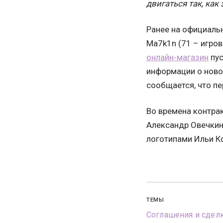
двигаться так, как
Ранее на официаль
Ma7k1n (71 – игров
онлайн-магазин
пус
информации о новом
сообщается, что п
Во времена контра
Александр Овечкин
логотипами Ильи К
ТЕМЫ
Соглашения и сдел