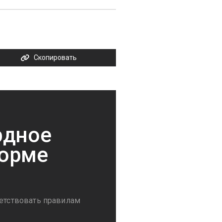
Скопировать
рдное
форме
ветствовать правилам