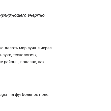
умулирующего энергию
ана делать мир лучше через
ауке, технологиях,
е районы, показав, как
egen на футбольное поле.