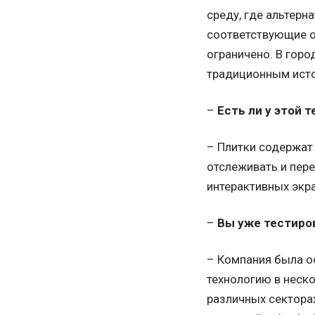
среду, где альтерн
соответствующие о
ограничено. В горо
традиционным исто
–
Есть ли у этой 
– Плитки содержат 
отслеживать и пер
интерактивных экра
–
Вы уже тестиро
– Компания была ос
технологию в неск
различных секторах