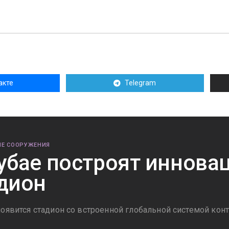
акте
Telegram
Е СООРУЖЕНИЯ
убае построят иннов
дион
появится стадион со встроенной глобальной системой конт