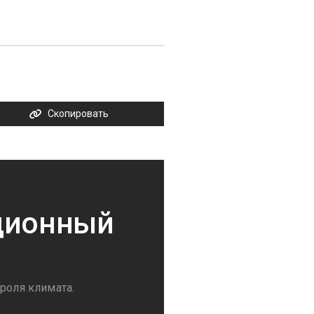
Скопировать
ационный
роля климата.