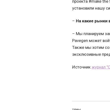
проекта #make the 
установили нашу с
–
На какие рынки
– Мы планируем зап
Pavegen может войт
Также мы хотим со
эксклюзивные пред
Источник
журнал "
ТЕМЫ