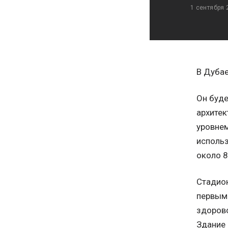
1 сентября 
В Дубае
Он буде
архитек
уровнем
использ
около 8
Стадион
первым 
здорово
Здание 