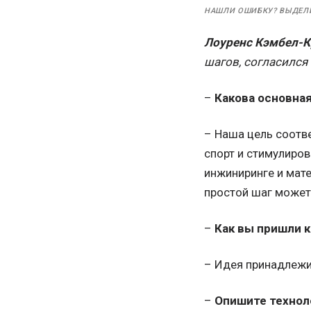
НАШЛИ ОШИБКУ? ВЫДЕЛ
Лоуренс Кэмбел-К
шагов, согласился
–
Какова основная
– Наша цель соотве
спорт и стимулиров
инжиниринге и мате
простой шаг может
–
Как вы пришли к
– Идея принадлежит
–
Опишите технол