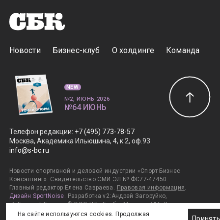
Новости
Бизнес-клуб
О холдинге
Команда
NEW
№2, ИЮНЬ 2026
№64 ИЮНЬ
Телефон редакции
:
+7 (495) 773-78-57
Москва, Академика Ильюшина, 4, к.2, оф.93
info@s-bc.ru
Новости спортивной и деловой индустрии «Спорт Бизнес
Консалтинг». Свидетельство СМИ ЭЛ № ФС77-47450.
Главный редактор Елена Савраева.
Правовая информация
.
Дизайн SportNoise
. Разработка v2:Андрей Загоруйко,
v1:Евгений Горяев. © ООО ИД «ГлобалМедиа». +16. Все права
защищены. 2011–2026.
На сайте используются cookies. Продолжая
Принят