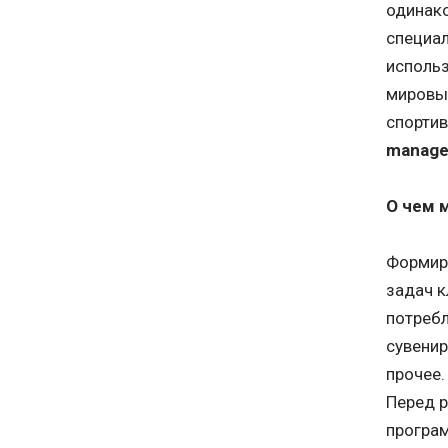
одинак
специал
исполь
мировых
спортив
manage
О чем 
Формир
задач к
потребл
сувенир
прочее.
Перед р
програм