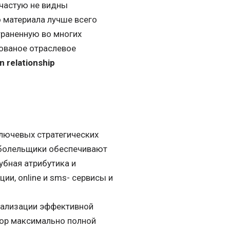
частую не видны
о материала лучше всего
раненную во многих
рованое отраслевое
 relationship
лючевых стратегических
 болельщики обеспечивают
убная атрибутика и
ии, online и sms- сервисы и
еализации эффективной
бор максимально полной