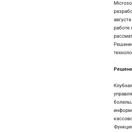
Microso
разрабо
августа
работе 
рассмат
Решени
техноло
.
Решен
Клубная
управля
болельщ
информа
кассово
Функци