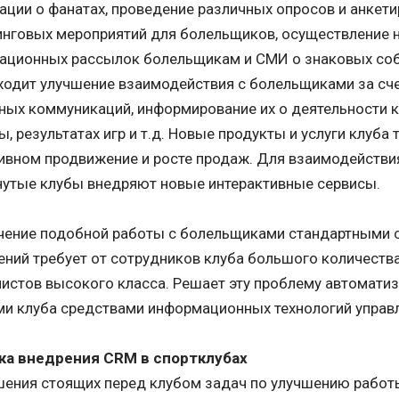
ции о фанатах, проведение различных опросов и анкет
нговых мероприятий для болельщиков, осуществление 
ационных рассылок болельщикам и СМИ о знаковых соб
ходит улучшение взаимодействия с болельщиками за сче
ных коммуникаций, информирование их о деятельности к
, результатах игр и т.д. Новые продукты и услуги клуба
ивном продвижение и росте продаж. Для взаимодейств
нутые клубы внедряют новые интерактивные сервисы.
чение подобной работы с болельщиками стандартными 
ний требует от сотрудников клуба большого количества
истов высокого класса. Решает эту проблему автомати
и клуба средствами информационных технологий управ
ка внедрения CRM в спортклубах
шения стоящих перед клубом задач по улучшению рабо