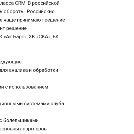
ласса CRM. В российской
ть обороты. Российские
се чаще принимают решение
ент решение
 «Ак Барс», ХК «СКА», БК
ледующие:
ля анализа и обработки
ми с использованием
ционными системами клуба
 с болельщиками.
основных партнеров