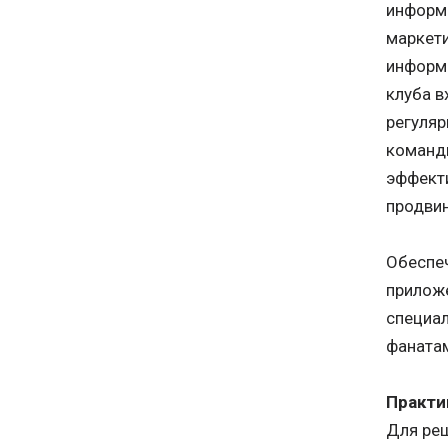
информа
маркети
информ
клуба в
регуляр
команды
эффект
продви
Обеспе
приложе
специал
фанатам
Практи
Для ре