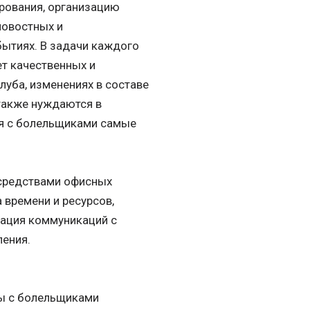
ирования, организацию
новостных и
ытиях. В задачи каждого
т качественных и
луба, изменениях в составе
 также нуждаются в
ия с болельщиками самые
средствами офисных
 времени и ресурсов,
зация коммуникаций с
ления.
ты с болельщиками