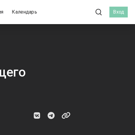
ия
Календарь
Вход
щего