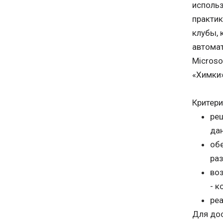
исполь
практик
клубы, 
автомат
Microso
«Химки»
Критер
ре
да
об
ра
во
- к
ре
Для дос