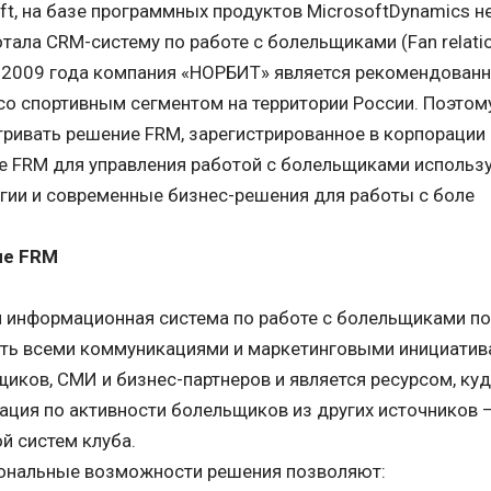
ft, на базе программных продуктов MicrosoftDynamics н
тала CRM-систему по работе с болельщиками (Fan relati
 2009 года компания «НОРБИТ» является рекомендованн
со спортивным сегментом на территории России. Поэтом
ривать решение FRM, зарегистрированное в корпорации 
е FRM для управления работой с болельщиками использ
гии и современные бизнес-решения для работы с боле
ие FRM
 информационная система по работе с болельщиками п
ть всеми коммуникациями и маркетинговыми инициатив
иков, СМИ и бизнес-партнеров и является ресурсом, куд
ция по активности болельщиков из других источников –
й систем клуба.
ональные возможности решения позволяют: