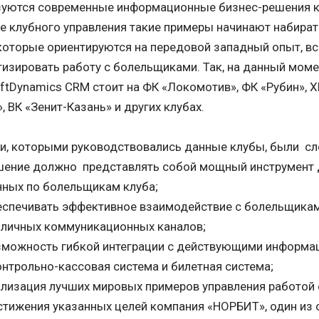
зуются современные информационные бизнес-решения к
е клубного управления такие примеры начинают набира
которые ориентируются на передовой западный опыт, в
изировать работу с болельщиками. Так, на данный мом
ftDynamics CRM стоит на ФК «Локомотив», ФК «Рубин», ХК
, ВК «Зенит-Казань» и других клубах.
ии, которыми руководствовались данные клубы, были с
шение должно представлять собой мощный инструмент д
нных по болельщикам клуба;
еспечивать эффективное взаимодействие с болельщика
зличных коммуникационных каналов;
зможность гибкой интеграции с действующими информа
онтрольно-кассовая система и билетная система;
ализация лучших мировых примеров управления работой
тижения указанных целей компания «НОРБИТ», один из 