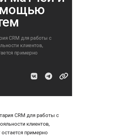
помощью
тем
ия CRM для работы с
льности клиентов,
тается примерно
тария CRM для работы с
ояльности клиентов,
г остается примерно