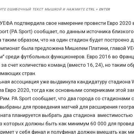
ИТЕ ОШИБОЧНЫЙ ТЕКСТ МЫШКОЙ И НАЖМИТЕ
CTRL
+
ENTER
УЕФА подтвердила свое намерение провести Евро 2020 в
Sport (PA Sport) сообщает, по данным источника близкого
 таким образом, что на один стадион будет построено д
емпионат была предложена Мишелем Платини, главой УЕФ
ем" среди футбольных функционеров. Евро 2016 во Фран
за счет количество команд (вместо 16, 24), но таким о
имающих стран.
ьная ассоциация уже выдвинула кандидатуру стадиона 
а Евро 2020, тогда как основными соперниками этой за
Рим. PA Sport сообщает, что два города со стадионами
 выбраны для проведения матчей для расширения геогр
ната планируется выбрать два стадиона вместимостью м
 из которых должны быть как минимум 60 000 для прове
примет у себя финал и полуфинал должен вмешать как м