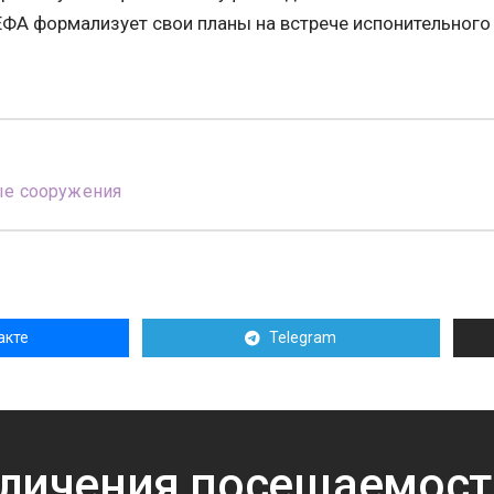
ЕФА формализует свои планы на встрече испонительного 
ые сооружения
акте
Telegram
личения посещаемост