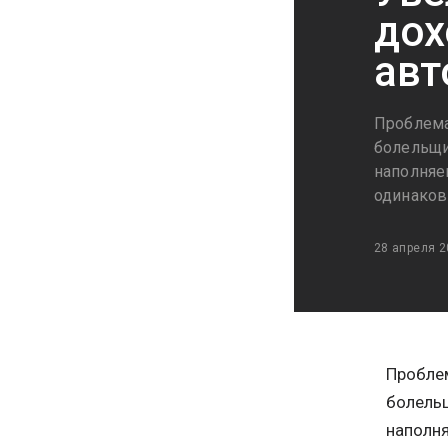
дох
авт
Проблема
болельщи
наполняе
одинако
28 апреля 2
Пробле
болельщ
наполня