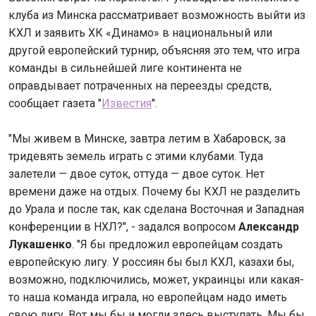
клуба из Минска рассматривает возможность выйти из
КХЛ и заявить ХК «Динамо» в национальный или
другой европейский турнир, объясняя это тем, что игра
команды в сильнейшей лиге континента не
оправдывает потраченных на переезды средств,
сообщает газета "
Известия
".
"Мы живем в Минске, завтра летим в Хабаровск, за
тридевять земель играть с этими клубами. Туда
залетели — двое суток, оттуда — двое суток. Нет
времени даже на отдых. Почему бы КХЛ не разделить
до Урала и после так, как сделана Восточная и Западная
конференции в НХЛ?", - задался вопросом
Александр
Лукашенко
. "Я бы предложил европейцам создать
европейскую лигу. У россиян бы был КХЛ, казахи бы,
возможно, подключились, может, украинцы или какая-
то наша команда играла, но европейцам надо иметь
свою лигу. Вот мы бы и могли здесь выступать. Мы бы