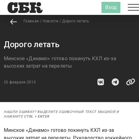
Вход
Главная
/
Новости
/
Дорого летать
Дорого летать
Минское «Динамо» готово покинуть КХЛ из-за
высоких затрат на перелеты
25 февраля 2013
НАШЛИ ОШИБКУ? ВЫДЕЛИТЕ ОШИБОЧНЫЙ ТЕКСТ МЫШКОЙ И
НАЖМИТЕ
CTRL
+
ENTER
Минское «Динамо» готово покинуть КХЛ из-за
высоких затрат на перелеты. Руководство хоккейного