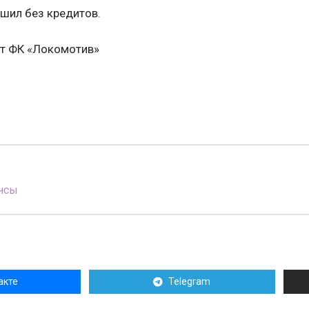
шил без кредитов.
йт ФК «Локомотив»
нсы
акте
Telegram