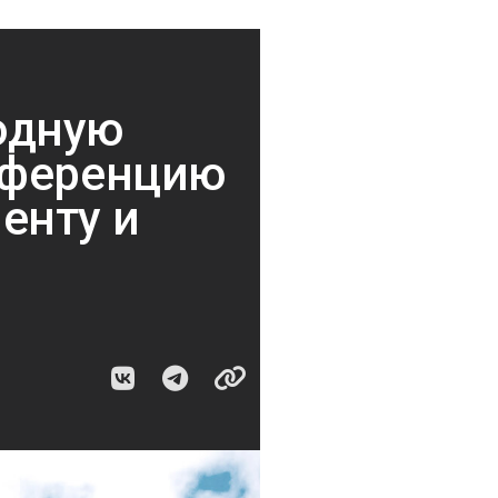
одную
нференцию
енту и