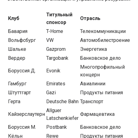
Титульный
Клуб
Отрасль
спонсор
Бавария
T-Home
Телекоммуникации
Вольфсбург
VW
Автомобилестроение
Шальке
Gazprom
Энергетика
Вердер
Targobank
Банковское дело
Многопрофильный
Боруссия Д.
Evonik
концерн
Гамбург
Emirates
Авиалинии
Штуттгарт
Gazi
Продукты питания
Герта
Deutsche Bahn
Транспорт
Allguer
Кайзерслаутерн
Фармацевтика
Latschenkiefer
Боруссия М.
Postbank
Банковское дело
Кёльн
Rewe
Продукты питания