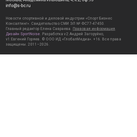
info@s-bc.ru
Новости спортивной и деловой индустрии «Спорт Бизнес
Консалтинг». Свидетельство СМИ ЭЛ № ФС77-47450.
Главный редактор Елена Савраева.
Правовая информация
.
Дизайн SportNoise
. Разработка v2:Андрей Загоруйко,
v1:Евгений Горяев. © ООО ИД «ГлобалМедиа». +16. Все права
защищены. 2011–2026.