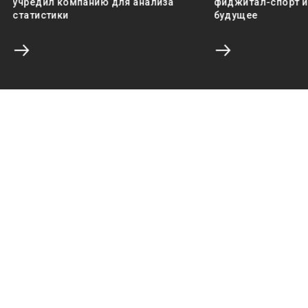
учредил компанию для анализа
фиджитал-спорт и 
статистики
будущее