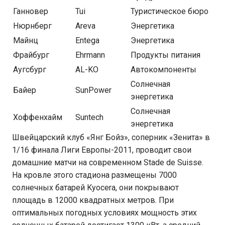
Ганновер
Tui
Туристическое бюро
Нюрнберг
Areva
Энергетика
Майнц
Entega
Энергетика
Фрайбург
Ehrmann
Продукты питания
Аугсбург
AL-KO
Автокомпоненты
Солнечная
Байер
SunPower
энергетика
Солнечная
Хоффенхайм
Suntech
энергетика
Швейцарский клуб «Янг Бойз», соперник «Зенита» в
1/16 финала Лиги Европы-2011, проводит свои
домашние матчи на современном Stade de Suisse.
На кровле этого стадиона размещены 7000
солнечных батарей Kyocera, они покрывают
площадь в 12000 квадратных метров. При
оптимальных погодных условиях мощность этих