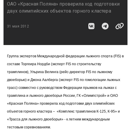
ОАО «Красная Поляна» проверила ход подготовки
двух олимпийских объектов горного кластера
31 мая 2012
Группа экспертов Международной федерации лыжного спорта (FIS) в
составе Торгеира Нордби (эксперт FIS по строительству
трамплинов), Ульриха Велинга (рейс-директор FIS по лыжному
двоеборью) и Джона Аалберга (эксперт FIS по гомологации лыжных
трасс) совместно с руководством Федерации прыжков на лыжах с
трамплина и лыжного двоеборья России, ГК «Олимпстрой» и ОАО
«Красная Поляна» проверила ход подготовки двух олимпийских
объектов горного кластера – «Комплекс трамплинов К-125, К-95» и
«Трасса для лыжного двоеборья» - к летним международным
тестовым соревнованиям.