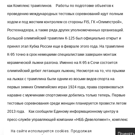
как Комплекс трамплинов.
Работы по подготовке объектов к
проведению международных тестовых соревнований идут полным
ходом и под жестким контролем со стороны FIS, ГК «Олимпстрой»,
Ростехнадзора, а также ряда других уполномоченных организаций.
Большой олимпийский трамплин К-125 был официально открыт и
принял этап Кубка России еще в феврале этого года. На трамплине
К-95 точно в срок немецкими специалистами завершен монтаж
керамической лыжни разгона. Именно на К-95 в Сочи состоится
олимпийский дебют летающих лыжниц. Несмотря на то, что прыжки
на лыжах с трамплина были одним из восьми видов спорта на
первых зимних Олимпийских играх 1924 года, права соревноваться
наравне с мужчинами спортсменки добились только теперь. Первые
тестовые соревнования среди женщин планируется провести летом
2013 года.
Как сообщили Единому информационному центру в
пресс-службе управляющей компании «НББ-Девелопмент», комплекс
трамплинов является уникальным современным спортивным
На сайте используются cookies. Продолжая
Принят