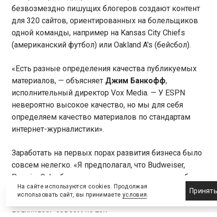
безвозмездно пишущих блогеров создают контент
для 320 сайтов, ориентированных на болельщиков
одной команды, например на Kansas City Chiefs
(американский футбол) или Oakland A's (бейсбол).
«Есть разные определения качества публикуемых
материалов, — объясняет
Джим Банкофф
,
исполнительный директор Vox Media. — У ESPN
невероятно высокое качество, но мы для себя
определяем качество материалов по стандартам
интернет-журналистики».
Заработать на первых порах развития бизнеса было
совсем нелегко. «Я предполагал, что Budweiser,
Pepsi и Coke будут стучаться в наши двери, чтобы
На сайте используются cookies. Продолжая
купить у нас место для рекламы, — рассказывает
Принят
использовать сайт, вы принимаете
условия
.
Блежинский
. — Это было очень наивно, на деле все
получилось совсем не так».