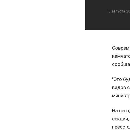
8 августа 2
Соврем
камчатс
сообщае
"Это б
видов с
министр
На сего
секции,
пресс-с