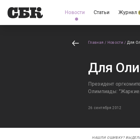
Новости
Статьи
Журнал
Главная
/
Новости
/
Для О
Для Оли
Президент оргкомите
Олимпиады: "Жаркие. 
26 сентября 2012
НАШЛИ ОШИБКУ? ВЫДЕЛ