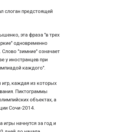
ал слоган предстоящей
ышенко, эта фраза "в трех
аркие" одновременно
". Слово "зимние" означает
ве у иностранцев при
лимпиадой каждого".
 игр, каждая из которых
ования. Пиктограммы
 олимпийских объектах, а
кции Сочи-2014.
 игры начнутся за год и
0 дней до начала