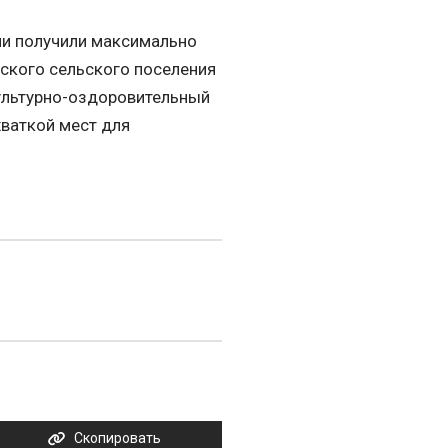
они получили максимально
ского сельского поселения
культурно-оздоровительный
хваткой мест для
Скопировать