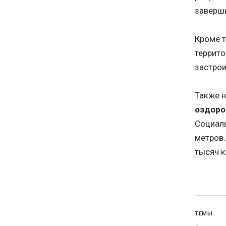
заверши
Кроме т
террито
застрои
Также н
оздоро
Социал
метров.
тысяч к
ТЕМЫ