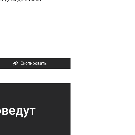
Скопировать
оведут