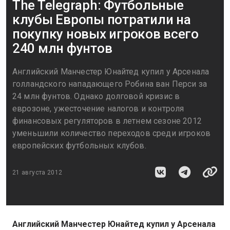
The Telegraph: Футбольные
клубы Европы потратили на
покупку новых игроков всего
240 млн фунтов
Английский Манчестер Юнайтед купил у Арсенала
голландского нападающего Робина ван Перси за
24 млн фунтов. Однако долговой кризис в
еврозоне, ужесточение налогов и контроля
финансовых регуляторов в летнем сезоне 2012
уменьшили количество переходов среди игроков
европейских футбольных клубов.
21 августа 2012
Английский Манчестер Юнайтед купил у Арсенала