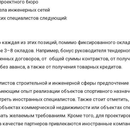
проектного бюро
ела инженерных сетей
ких специалистов следующий:
о каждая из этих позиций, помимо фиксированного окла
е 3–8 окладов. Например, бонус руководителя тендерног
енных договоров, от общей суммы контрактов, от полу
без аванса, а также от получения товарных кредитов.
листов строительной и инженерной сферы предпочтение 
имеющим опыт реализации объектов спортивного назначе
реть иностранных специалистов. Также стоит отметить,
объектах коммерческой недвижимости или объектах спе
ать желаемым требованиям. Кроме того, для проектиров
в качестве партнеров привлекаются иностранные компан