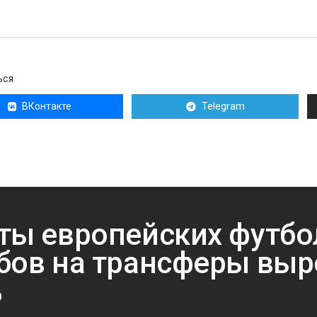
ЬСЯ
ВКонтакте
Telegram
ты европейских футб
бов на трансферы выр
%