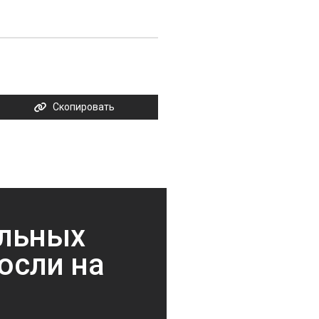
Скопировать
ольных
осли на