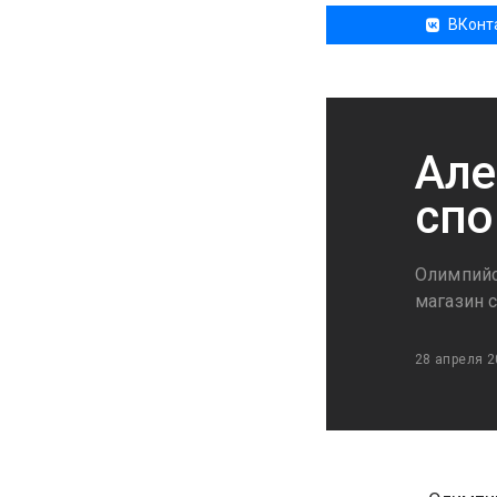
ВКонт
Але
спо
Олимпийс
магазин 
28 апреля 2