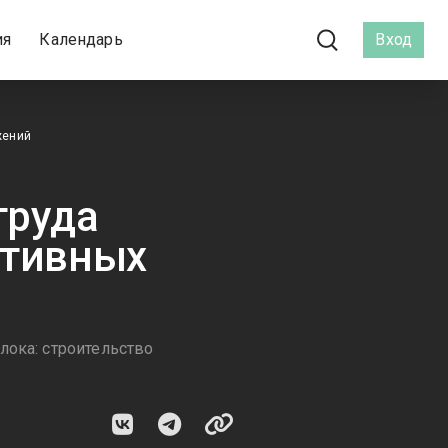
ия
Календарь
Вход
жений
труда
ртивных
лока: строительство