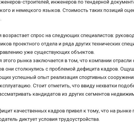
нженеров-строителей, инженеров по тендерной документ
кого и немецкого языков. Стоимость таких позиций оце
.
я возрастает спрос на следующих специалистов: руковод
иков проектного отдела и ряда других технических спец
правлению уже существующих объектов.
 этого рынка заключается в том, что компании отрасли 
ов они столкнулись с проблемой дефицита кадров. Ощущ
ющих успешный опыт реализация спортивных сооружений
эксплуатацию. Стоит отметить, что ввиду нехватки под
ассматривать кандидатов из других сегментов недвижи
ицит качественных кадров привел к тому, что на рынке 
одатель диктует условия трудоустройства.