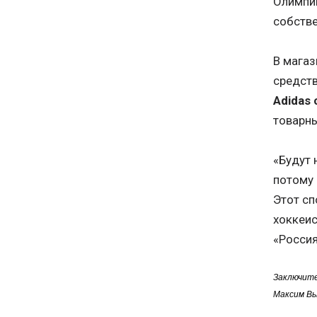
Олимпи
собстве
В мага
средств
Adidas
товарны
«Будут 
потому 
Этот сп
хоккеис
«Россия
Заключите
Максим Вы