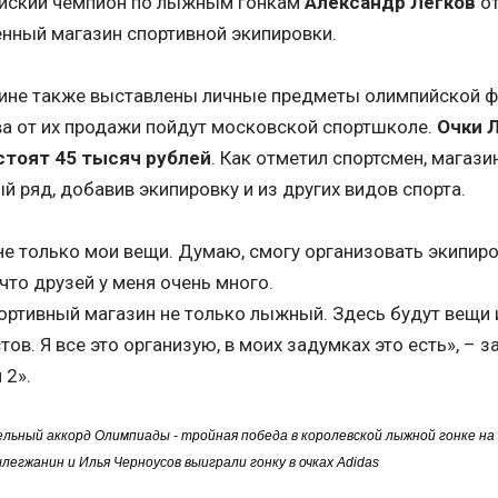
йский чемпион по лыжным гонкам
Александр Легков
от
нный магазин спортивной экипировки.
зине также выставлены личные предметы олимпийской 
а от их продажи пойдут московской спортшколе.
Очки 
 стоят 45 тысяч рублей
. Как отметил спортсмен, магаз
й ряд, добавив экипировку и из других видов спорта.
не только мои вещи. Думаю, смогу организовать экипиров
что друзей у меня очень много.
ортивный магазин не только лыжный. Здесь будут вещи 
тов. Я все это организую, в моих задумках это есть», – 
 2».
льный аккорд Олимпиады - тройная победа в королевской лыжной гонке на 5
легжанин и Илья Черноусов выиграли гонку в очках Adidas