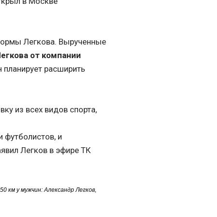
крыл в Москве
формы Легкова. Вырученные
Легкова от компании
ин планирует расширить
ку из всех видов спорта,
и футболистов, и
заявил Легков в эфире ТК
0 км у мужчин: Александр Легков,