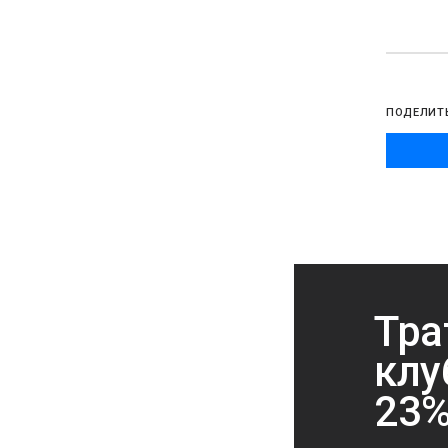
ПОДЕЛИТ
Тра
клу
23