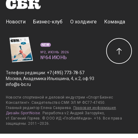
Новости
Бизнес-клуб
О холдинге
Команда
NEW
№2, ИЮНЬ 2026
№64 ИЮНЬ
Телефон редакции
:
+7 (495) 773-78-57
Москва, Академика Ильюшина, 4, к.2, оф.93
info@s-bc.ru
Новости спортивной и деловой индустрии «Спорт Бизнес
Консалтинг». Свидетельство СМИ ЭЛ № ФС77-47450.
Главный редактор Елена Савраева.
Правовая информация
.
Дизайн SportNoise
. Разработка v2:Андрей Загоруйко,
v1:Евгений Горяев. © ООО ИД «ГлобалМедиа». +16. Все права
защищены. 2011–2026.