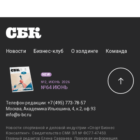
Новости
Бизнес-клуб
О холдинге
Команда
NEW
№2, ИЮНЬ 2026
№64 ИЮНЬ
Телефон редакции
:
+7 (495) 773-78-57
Москва, Академика Ильюшина, 4, к.2, оф.93
info@s-bc.ru
Новости спортивной и деловой индустрии «Спорт Бизнес
Консалтинг». Свидетельство СМИ ЭЛ № ФС77-47450.
Главный редактор Елена Савраева.
Правовая информация
.