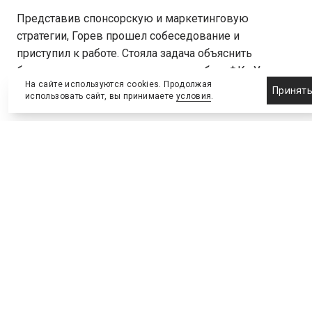
Представив спонсорскую и маркетинговую
стратегии, Горев прошел собеседование и
приступил к работе. Стояла задача объяснить
большим компаниям, что такое вообще ФК «Урал».
На сайте используются cookies. Продолжая
Старые связи пользы не принесли, пришлось
Принят
использовать сайт, вы принимаете
условия
.
заняться холодными звонками.
«Чтобы добраться до директора по
маркетингу крупного международного
автомобильного бренда, звонил на
ресепшн и представлялся вице-
президентом РФС. Но в итоге они