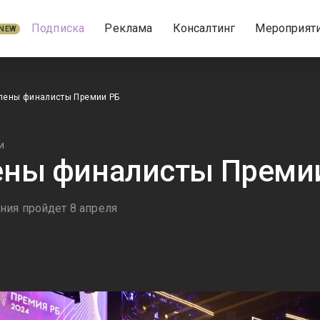
Подписка
Реклама
Консалтинг
Мероприят
NEW
лены финалисты Премии РБ
И
ены финалисты Преми
ия пройдет 8 апреля