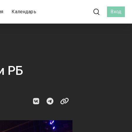
ия
Календарь
Вход
и РБ