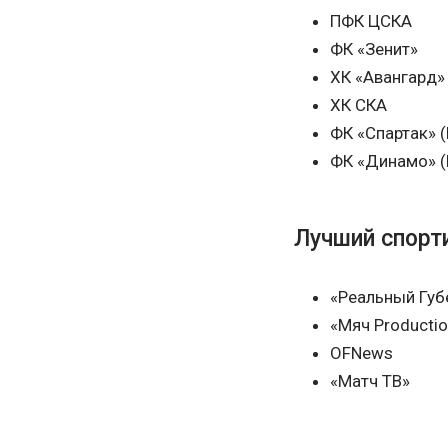
ПФК ЦСКА
ФК «Зенит»
ХК «Авангард»
ХК СКА
ФК «Спартак» 
ФК «Динамо» 
Лучший спорт
«Реальный Губ
«Мяч Producti
OFNews
«Матч ТВ»