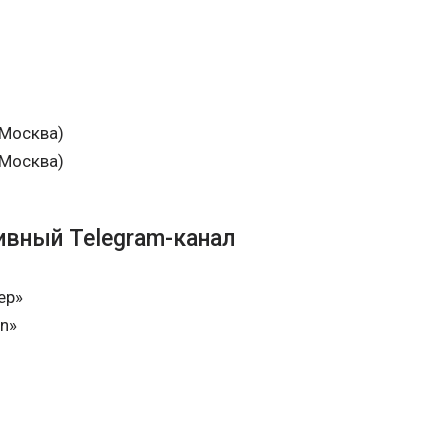
(Москва)
(Москва)
ивный Telegram-канал
ер»
on»