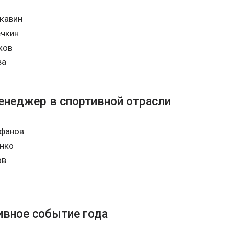
кавин
ечкин
ков
ва
енеджер в спортивной отрасли
фанов
нко
ов
ивное событие года