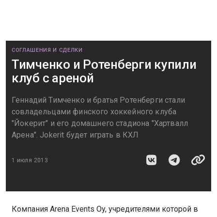
СОГЛАШЕНИЯ И СДЕЛКИ
Тимченко и Ротенберги купили
клуб с ареной
Геннадий Тимченко и братья Ротенберги стали
совладельцами финского хоккейного клуба
"Йокерит" и его домашнего стадиона "Хартвалл
Арена". Jokerit будет играть в КХЛ
1 июля 2013
Компания Arena Events Oy, учредителями которой в