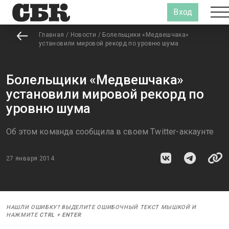
Вход
Главная
/
Новости
/
Болельщики «Медвешчака»
установили мировой рекорд по уровню шума
Болельщики «Медвешчака»
установили мировой рекорд по
уровню шума
Об этом команда сообщила в своем Twitter-аккаунте
27 января 2014
НАШЛИ ОШИБКУ? ВЫДЕЛИТЕ ОШИБОЧНЫЙ ТЕКСТ МЫШКОЙ И
НАЖМИТЕ
CTRL
+
ENTER