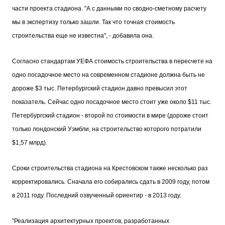
части проекта стадиона. "А с данными по сводно-сметному расчету
мы в экспертизу только зашли. Так что точная стоимость
строительства еще не известна", - добавила она.
Согласно стандартам УЕФА стоимость строительства в пересчете на
одно посадочное место на современном стадионе должна быть не
дороже $3 тыс. Петербургский стадион давно превысил этот
показатель. Сейчас одно посадочное место стоит уже около $11 тыс.
Петербургский стадион - второй по стоимости в мире (дороже стоит
только лондонский Уэмбли, на строительство которого потратили
$1,57 млрд).
Сроки строительства стадиона на Крестовском также несколько раз
корректировались. Сначала его собирались сдать в 2009 году, потом
в 2011 году. Последний озвученный ориентир - в 2013 году.
"Реализация архитектурных проектов, разработанных