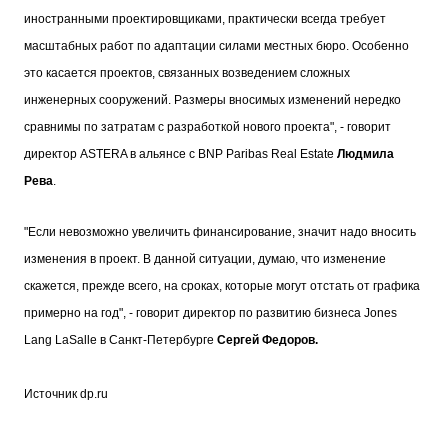
иностранными проектировщиками, практически всегда требует
масштабных работ по адаптации силами местных бюро. Особенно
это касается проектов, связанных возведением сложных
инженерных сооружений. Размеры вносимых изменений нередко
сравнимы по затратам с разработкой нового проекта", - говорит
директор ASTERA в альянсе с BNP Paribas Real Estate
Людмила
Рева
.
"Если невозможно увеличить финансирование, значит надо вносить
изменения в проект. В данной ситуации, думаю, что изменение
скажется, прежде всего, на сроках, которые могут отстать от графика
примерно на год", - говорит директор по развитию бизнеса Jones
Lang LaSalle в Санкт-Петербурге
Сергей Федоров.
Источник dp.ru