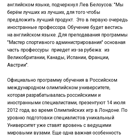
английском языке, подчеркнул Лев Белоусов: "Мы
берём лучших из лучших, для того чтобы
предложить лучший продукт. Это в первую очередь
иностранные профессора. Обучение будет вестись
на английском языке. Для преподавания программы
"Мастер спортивного администрирования" основная
часть профессуры приедет из-за рубежа: из
Великобритании, Канады, Испании, Франции,
Австрии".
Официально программу обучения в Российском
международном олимпийском университете,
которая разрабатывалась российскими и
иностранными специалистами, презентуют 14 июля
2012 года, во время Олимпийских игр в Лондоне. По
уровню подготовки специалистов уникальный
Университет уже ставят вровень с ведущими
мировыми вузами. Еще одна важная особенность