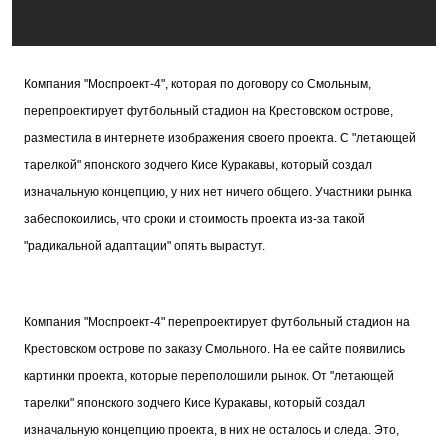
Компания "Моспроект-4", которая по договору со Смольным,
перепроектирует футбольный стадион на Крестовском острове,
разместила в интернете изображения своего проекта. С "летающей
тарелкой" японского зодчего Кисе Куракавы, который создал
изначальную концепцию, у них нет ничего общего. Участники рынка
забеспокоились, что сроки и стоимость проекта из-за такой
"радикальной адаптации" опять вырастут.
Компания "Моспроект-4" перепроектирует футбольный стадион на
Крестовском острове по заказу Смольного. На ее сайте появились
картинки проекта, которые переполошили рынок. От "летающей
тарелки" японского зодчего Кисе Куракавы, который создал
изначальную концепцию проекта, в них не осталось и следа. Это,