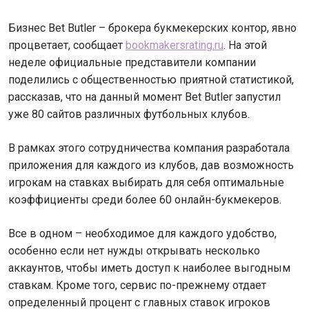
Бизнес Bet Butler – брокера букмекерских контор, явно
процветает, сообщает
bookmakersrating.ru
. На этой
неделе официальные представители компании
поделились с общественностью приятной статистикой,
рассказав, что на данный момент Bet Butler запустил
уже 80 сайтов различных футбольных клубов.
В рамках этого сотрудничества компания разработала
приложения для каждого из клубов, дав возможность
игрокам на ставках выбирать для себя оптимальные
коэффициенты среди более 60 онлайн-букмекеров.
Все в одном – необходимое для каждого удобство,
особенно если нет нужды открывать несколько
аккаунтов, чтобы иметь доступ к наиболее выгодным
ставкам. Кроме того, сервис по-прежнему отдает
определенный процент с главных ставок игроков