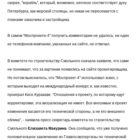
скорее, "корабль", который, возможно, неплохо соответствует духу
Петербурга, как морской столицы, но никак не пересекается с
планами заказчика и застройщика.
В самом "Моспроекте-4" получить комментарии не удалось: ни один
из телефонов компании, указанных на сайте, не отвечал.
В комитете по строительству Смольного сначала заявили, что сами
не понимают, что за картинки появились на сайте проектировщика.
Но потом выяснилось, что "Моспроект-4" использовал эскиз, с
которым выходил на международный конкурс и, как известно,
проиграл Кисе Куракаве. "Отношения к проекту, по которому идут
корректировки, эта визуализация не имеет. Все вносимые в проект
изменения касаются его технической стороны, а не его внешнего
облика", - заявила пресс-секретарь комитета по строительству
Смольного
Елизавета Макурина
. Она сообщила, что уже получено
положительное заключение из Главгосэкспертизы по технической