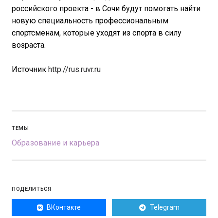
российского проекта - в Сочи будут помогать найти
новую специальность профессиональным
спортсменам, которые уходят из спорта в силу
возраста.
Источник
http://rus.ruvr.ru
ТЕМЫ
Образование и карьера
ПОДЕЛИТЬСЯ
ВКонтакте
Telegram