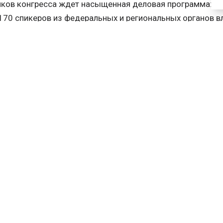
ков конгресса ждет насыщенная деловая программа: 24 
70 спикеров из федеральных и региональных органов вла
ий, бизнеса, девелопмента и технологических компаний
нальная политика и развитие спорта
ли регионов и государства в развитии спорта пройдет ч
сессии
«Спорт объединяет. Лучшие практики регионов, к
участие:
ексей Ленберг
, министр спорта Омской области;
адимир Леонов
, министр спорта Республики Татарстан;
нис Петровский
, министр спорта Красноярского края;
ргей Алопин
, первый заместитель министра спорта Респ