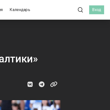
ия
Календарь
Вход
алтики»