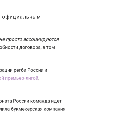
го официальным
не просто ассоциируются
обности договора, в том
ации регби России и
ой премьер-лигой
,
ионата России команда идет
одлила букмекерская компания