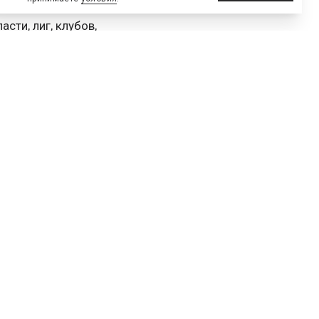
сессии в трех потоках,
сти, лиг, клубов,
.
ерез несколько сессий.
оторые стоит повторить»
ублики Башкортостан;