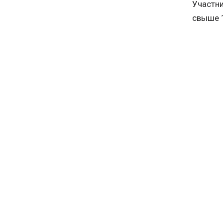
Участни
свыше 1
федерац
Регио
Тема ро
В кейс-
примут 
Ал
Вл
Де
Се