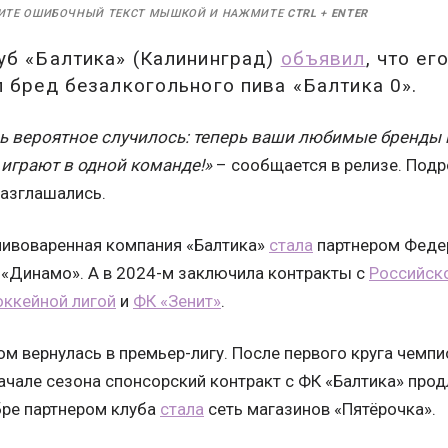
ИТЕ ОШИБОЧНЫЙ ТЕКСТ МЫШКОЙ И НАЖМИТЕ
CTRL
+
ENTER
уб «Балтика» (Калининград)
объявил
, что е
 бред безалкогольного пива «Балтика 0».
ь вероятное случилось: теперь ваши любимые бренды 
и играют в одной команде!»
– сообщается в релизе. Подр
 разглашались.
 пивоваренная компания «Балтика»
стала
партнером Федер
 «Динамо». А в 2024-м заключила контракты с
Российск
оккейной лигой
и
ФК «Зенит»
.
ом вернулась в премьер-лигу. После первого круга чемп
начале сезона спонсорский контракт с ФК «Балтика» пр
ябре партнером клуба
стала
сеть магазинов «Пятёрочка».