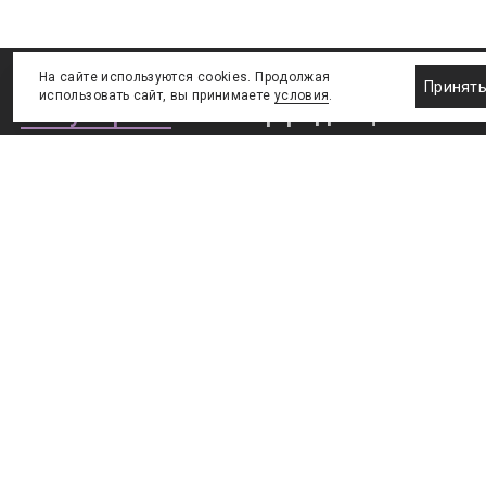
На сайте используются cookies. Продолжая
Принят
использовать сайт, вы принимаете
условия
.
Популярное
Выбор редакции
Российский футбольный союз
На стыке двух мир
учредил компанию для анализа
фиджитал-спорт и 
статистики
будущее