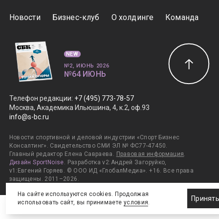
Новости
Бизнес-клуб
О холдинге
Команда
NEW
№2, ИЮНЬ 2026
№64 ИЮНЬ
Телефон редакции
:
+7 (495) 773-78-57
Москва, Академика Ильюшина, 4, к.2, оф.93
info@s-bc.ru
Новости спортивной и деловой индустрии «Спорт Бизнес
Консалтинг». Свидетельство СМИ ЭЛ № ФС77-47450.
Главный редактор Елена Савраева.
Правовая информация
.
Дизайн SportNoise
. Разработка v2:Андрей Загоруйко,
v1:Евгений Горяев. © ООО ИД «ГлобалМедиа». +16. Все права
защищены. 2011–2026.
На сайте используются cookies. Продолжая
Принят
использовать сайт, вы принимаете
условия
.