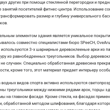
 двух других при помощи стеклянной перегородки и пред
е занятий посетителей фитнес-центра. Использование с
рансформировать размер и глубину универсального басс
ков.
льным элементом здания является уникальное покрыти
ывалось совместно специалистами бюро SPeeCH, OveArup
 используются 3-х шарнирные деревоклееные арки из па
уру из равнобедренных треугольников. Выбор дереевок
не случаен. Специально обработанная древесина прекра
сти, кроме того, этот материал придает интерьеру особ
 водных видов спорта активно используются светопроз
ны треугольники между нижними рядами арок, торцы зд
мы на главном фасаде. Кроме стекла, на фасадах примен
, обработанной методом шлифования, благодаря которо