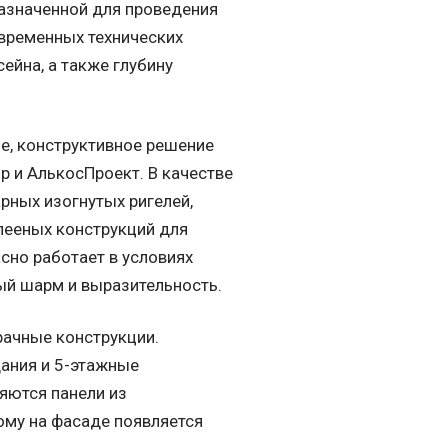
назначенной для проведения
овременных технических
ейна, а также глубину
е, конструктивное решение
 и АлькосПроект. В качестве
рных изогнутых ригелей,
лееных конструкций для
сно работает в условиях
ый шарм и выразительность.
рачные конструкции.
ания и 5-этажные
яются панели из
му на фасаде появляется