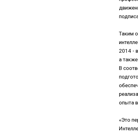
движен
подпис
Таким о
интелле
2014 - 
а также
В соотв
подгото
обеспеч
реализ
опыта в
«Это пе
Интелле
обогати