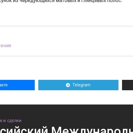
сунок из чередующихся матовых и глянцевых полос.
жения
акте
Telegram
Я И СДЕЛКИ
сийский Международ