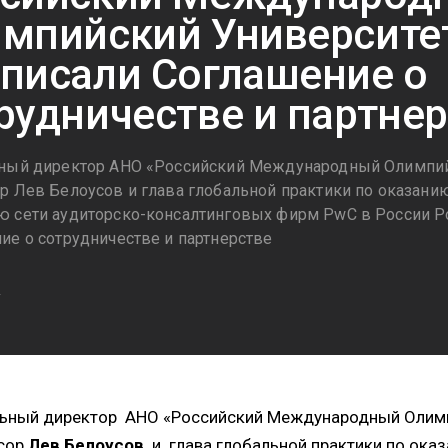
мпийский Университе
писали Соглашение о
рудничестве и партне
ный директор АНО «Российский Международный Олимпий
р Лев Белоусов и глава глобальной практики по оказани
 сети аудиторско-консалтинговых фирм PwC в России Р
ие о сотрудничестве и партнерстве
2
льный директор АНО «Российский Международный Олимп
сор
Лев Белоусов
и глава глобальной практики по ока