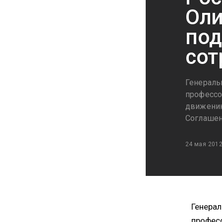
Оли
под
сот
Генераль
профессо
движению
Соглашен
24 мая 201
Генера
профес