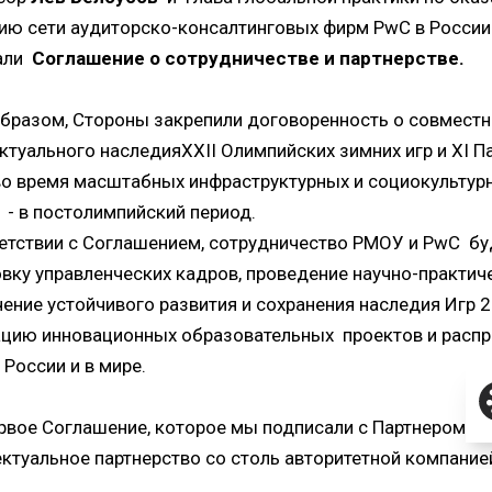
ию сети аудиторско-консалтинговых фирм PwC в Росси
али
Соглашение о сотрудничестве и партнерстве.
бразом, Стороны закрепили договоренность о совместн
ктуального наследияXXII Олимпийских зимних игр и XI 
во время масштабных инфраструктурных и социокультурн
 - в постолимпийский период.
етствии с Соглашением, сотрудничество РМОУ и PwC бу
вку управленческих кадров, проведение научно-практич
ение устойчивого развития и сохранения наследия Игр 2
ацию инновационных образовательных проектов и распр
 России и в мире.
рвое Соглашение, которое мы подписали с Партнером Ор
ктуальное партнерство со столь авторитетной компание
ть подготовку менеджеров для индустрии спорта. Мы п