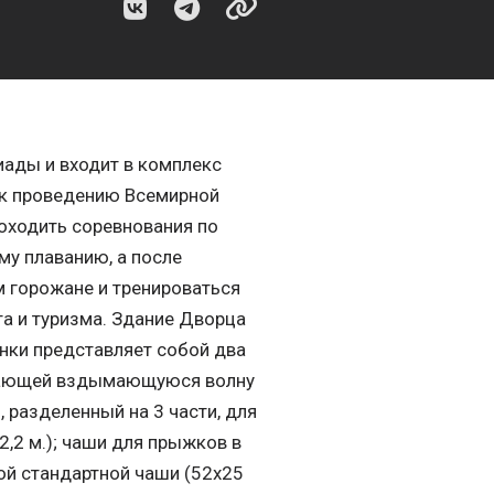
иады и входит в комплекс
 к проведению Всемирной
оходить соревнования по
му плаванию, а после
 горожане и тренироваться
а и туризма. Здание Дворца
анки представляет собой два
инающей вздымающуюся волну
 разделенный на 3 части, для
2,2 м.); чаши для прыжков в
ной стандартной чаши (52х25