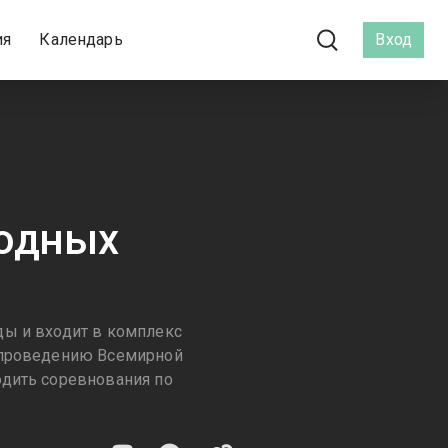
ия
Календарь
Вход
водных
ды и входит в комплекс
к проведению Всемирной
одить соревнования по