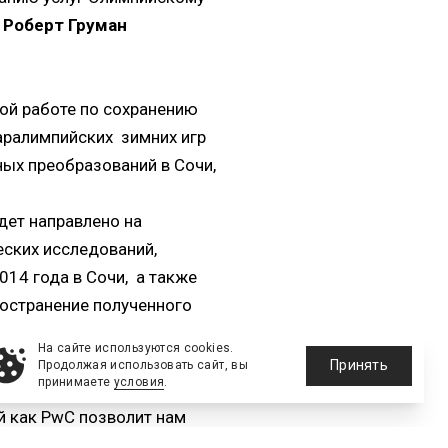
и
Роберт Груман
ой работе по сохранению
Паралимпийских зимних игр
ых преобразований в Сочи,
дет направлено на
еских исследований,
014 года в Сочи, а также
остранение полученного
На сайте используются cookies.
Принять
Продолжая использовать сайт, вы
принимаете
условия
.
гкомитета «Сочи 2014».
й как PwC позволит нам
ланируем привлекать ее