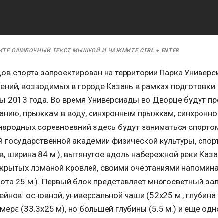
ИТЕ ОШИБОЧНЫЙ ТЕКСТ МЫШКОЙ И НАЖМИТЕ
CTRL
+
ENTER
ов спорта запроектирован на территории Парка Универс
ений, возводимых в городе Казань в рамках подготовки
ы 2013 года. Во время Универсиады во Дворце будут пр
ванию, прыжкам в воду, синхронным прыжкам, синхронно
ародных соревнований здесь будут заниматься спортом
й государственной академии физической культуры, спорт
в, ширина 84 м.), вытянутое вдоль набережной реки Каз
акрытых ломаной кровлей, своими очертаниями напом
та 25 м.). Первый блок представляет многосветный зал,
йнов: основной, универсальной чаши (52х25 м., глубина 
мера (33.3х25 м), но большей глубины (5.5 м.) и еще од