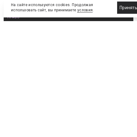
На сайте используются cookies. Продолжая
Принят
использовать сайт, вы принимаете
условия
.
ПРАВО
РФС создал свой финансовый
регламент
Финансовый фэйр-плей по-русски
14 августа 2015
О необходимости финансового оздоровления
российского футбола говорилось давно. Трата денег
госкомпаний на дорогостоящих легионеров, клубы
как нагрузка на бюджет регионов, бессмысленная
«гонка вооружений» с завышением в разы
контрактов российских футболистов – всё это