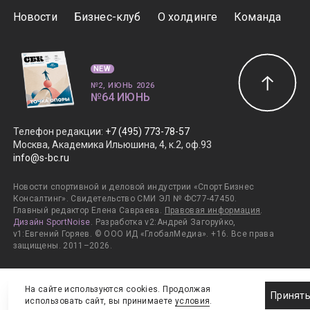
Новости
Бизнес-клуб
О холдинге
Команда
NEW
№2, ИЮНЬ 2026
№64 ИЮНЬ
Телефон редакции
:
+7 (495) 773-78-57
Москва, Академика Ильюшина, 4, к.2, оф.93
info@s-bc.ru
Новости спортивной и деловой индустрии «Спорт Бизнес
Консалтинг». Свидетельство СМИ ЭЛ № ФС77-47450.
Главный редактор Елена Савраева.
Правовая информация
.
Дизайн SportNoise
. Разработка v2:Андрей Загоруйко,
v1:Евгений Горяев. © ООО ИД «ГлобалМедиа». +16. Все права
защищены. 2011–2026.
На сайте используются cookies. Продолжая
Принят
использовать сайт, вы принимаете
условия
.