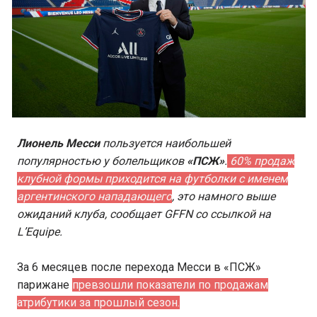
Лионель Месси
пользуется наибольшей
популярностью у болельщиков
«ПСЖ»
.
60% продаж
клубной формы приходится на футболки с именем
аргентинского нападающего
, это намного выше
ожиданий клуба, сообщает GFFN со ссылкой на
L’Equipe.
За 6 месяцев после перехода Месси в «ПСЖ»
парижане
превзошли показатели по продажам
атрибутики за прошлый сезон.