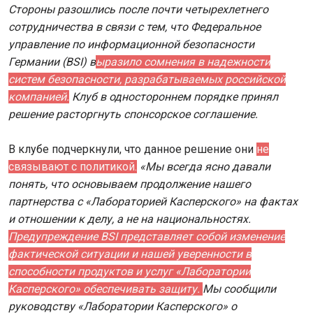
Стороны разошлись после почти четырехлетнего
сотрудничества в связи с тем, что Федеральное
управление по информационной безопасности
Германии (BSI) в
ыразило сомнения в надежности
систем безопасности, разрабатываемых российской
компанией.
Клуб в одностороннем порядке принял
решение расторгнуть спонсорское соглашение.
В клубе подчеркнули, что данное решение они
не
связывают с политикой.
«Мы всегда ясно давали
понять, что основываем продолжение нашего
партнерства с «Лабораторией Касперского» на фактах
и отношении к делу, а не на национальностях.
Предупреждение BSI представляет собой изменение
фактической ситуации и нашей уверенности в
способности продуктов и услуг «Лаборатории
Касперского» обеспечивать защиту.
Мы сообщили
руководству «Лаборатории Касперского» о