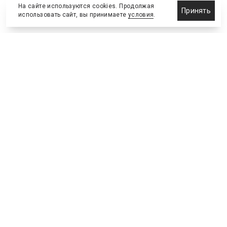
На сайте используются cookies. Продолжая
Принять
использовать сайт, вы принимаете
условия
.
Новости
Бизнес-клуб
О холдинге
Команда
NEW
№2, ИЮНЬ 2026
№64 ИЮНЬ
Телефон редакции
:
+7 (495) 773-78-57
Москва, Академика Ильюшина, 4, к.2, оф.93
info@s-bc.ru
Новости спортивной и деловой индустрии «Спорт Бизнес
Консалтинг». Свидетельство СМИ ЭЛ № ФС77-47450.