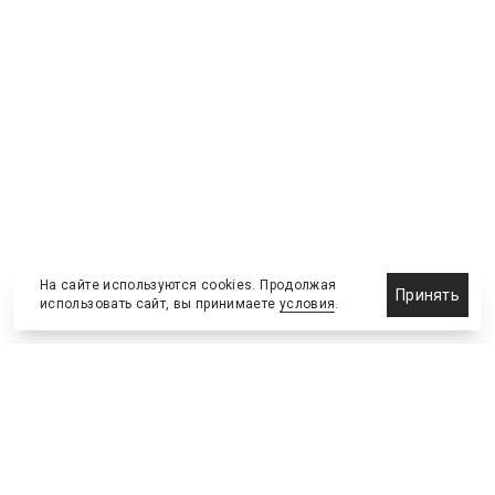
На сайте используются cookies. Продолжая
Принять
использовать сайт, вы принимаете
условия
.
Новости
Бизнес-клуб
О холдинге
Команда