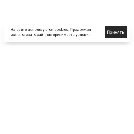
На сайте используются cookies. Продолжая
Принять
использовать сайт, вы принимаете
условия
.
Новости
Бизнес-клуб
О холдинге
Команда
NEW
№2, ИЮНЬ 2026
№64 ИЮНЬ
Телефон редакции
:
+7 (495) 773-78-57
Москва, Академика Ильюшина, 4, к.2, оф.93