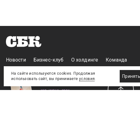
Новости
Бизнес-клуб
О холдинге
Команда
На сайте используются cookies. Продолжая
Принят
использовать сайт, вы принимаете
условия
.
NEW
№2, ИЮНЬ 2026
№64 ИЮНЬ
Телефон редакции
:
+7 (495) 773-78-57
Москва, Академика Ильюшина, 4, к.2, оф.93
info@s-bc.ru
Новости спортивной и деловой индустрии «Спорт Бизнес