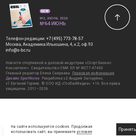
NEW
№2, ИЮНЬ 2026
№64 ИЮНЬ
Телефон редакции
:
+7 (495) 773-78-57
Москва, Академика Ильюшина, 4, к.2, оф.93
info@s-bc.ru
Новости спортивной и деловой индустрии «Спорт Бизнес
Консалтинг». Свидетельство СМИ ЭЛ № ФС77-47450.
Главный редактор Елена Савраева.
Правовая информация
.
Дизайн SportNoise
. Разработка v2:Андрей Загоруйко,
v1:Евгений Горяев. © ООО ИД «ГлобалМедиа». +16. Все права
защищены. 2011–2026.
На сайте используются cookies. Продолжая
Принят
использовать сайт, вы принимаете
условия
.