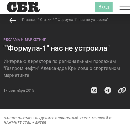
Вход
Главная
/
Статьи
/
""Формула-1" нас не устроила"
РЕКЛАМА И МАРКЕТИНГ
""Формула-1" нас не устроила"
Интервью директора по региональным продажам
"Газпром нефти" Александра Крылова о спортивном
маркетинге
17 сентября 2015
НАШЛИ ОШИБКУ? ВЫДЕЛИТЕ ОШИБОЧНЫЙ ТЕКСТ МЫШКОЙ И
НАЖМИТЕ
CTRL
+
ENTER