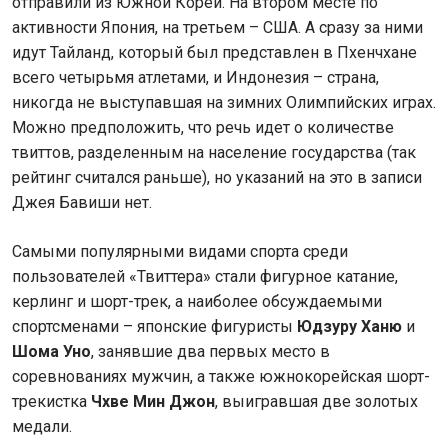
отправили из Южной Кореи. На втором месте по
активности Япония, на третьем – США. А сразу за ними
идут Тайланд, который был представлен в Пхенчхане
всего четырьмя атлетами, и Индонезия – страна,
никогда не выступавшая на зимних Олимпийских играх.
Можно предположить, что речь идет о количестве
твиттов, разделенным на население государства (так
рейтинг считался раньше), но указаний на это в записи
Джея Бавиши нет.
Самыми популярными видами спорта среди
пользователей «Твиттера» стали фигурное катание,
керлинг и шорт-трек, а наиболее обсуждаемыми
спортсменами – японские фигуристы
Юдзуру Ханю
и
Шома Уно
, занявшие два первых место в
соревнованиях мужчин, а также южнокорейская шорт-
трекистка
Чхве Мин Джон
, выигравшая две золотых
медали.