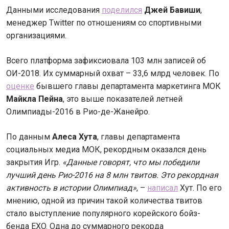
Данными исследования
поделился
Джей Бавиши
,
менеджер Twitter по отношениям со спортивными
организациями.
Всего платформа зафиксиовала 103 млн записей об
ОИ-2018. Их суммарный охват – 33,6 млрд человек. По
оценке
бывшего главы департамента маркетинга МОК
Майкла Пейна
, это выше показателей летней
Олимпиады-2016 в Рио-де-Жанейро.
По данным
Алеса Хута
, главы департамента
социальных медиа МОК, рекордным оказался день
закрытия Игр.
«Данные говорят, что мы победили
лучший день Рио-2016 на 8 млн твитов. Это рекордная
активность в истории Олимпиад»
, –
написал
Хут. По его
мнению, одной из причин такой количества твитов
стало выступление популярного корейского бойз-
бенда EXO. Одна до суммарного рекорда