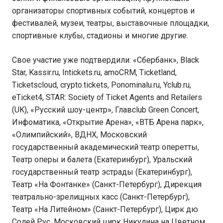
организаторы спортивных событий, концертов и
фестивалей, музеи, театры, выставочные площадки,
спортивные клубы, стадионы и многие другие.
Свое участие уже подтвердили: «Сбербанк», Black
Star, Kassir.ru, Intickets.ru, amoCRM, Ticketland,
Ticketscloud, crypto.tickets, Ponominalu.ru, Yclub.ru,
eTicket4, STAR: Society of Ticket Agents and Retailers
(UK), «Русский шоу-центр», Главclub Green Concert,
Инфоматика, «Открытие Арена», «ВТБ Арена парк»,
«Олимпийский», ВДНХ, Московский
государственный академический театр оперетты,
Театр оперы и балета (Екатеринбург), Уральский
государственный театр эстрады (Екатеринбург),
Театр «На Фонтанке» (Санкт-Петербург), Дирекция
театрально-зрелищных касс (Санкт-Петербург),
Театр «На Литейном» (Санкт-Петербург), Цирк дю
Солей Рус, Московский цирк Никулина на Цветном