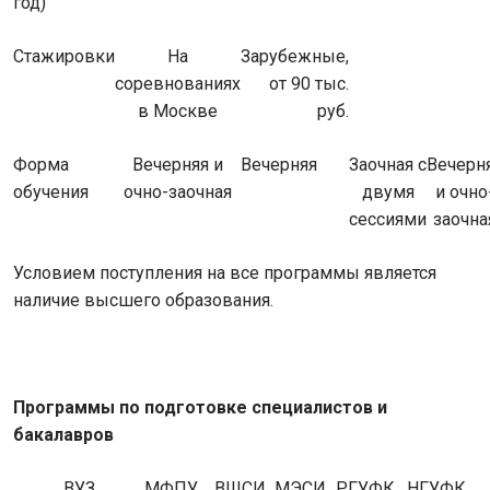
год)
Стажировки
На
Зарубежные,
соревнованиях
от 90 тыс.
в Москве
руб.
Форма
Вечерняя и
Вечерняя
Заочная с
Вечерн
обучения
очно-заочная
двумя
и очно
сессиями
заочна
Условием поступления на все программы является
наличие высшего образования.
Программы по подготовке специалистов и
бакалавров
ВУЗ
МФПУ
ВШСИ
МЭСИ
РГУФК
НГУФК