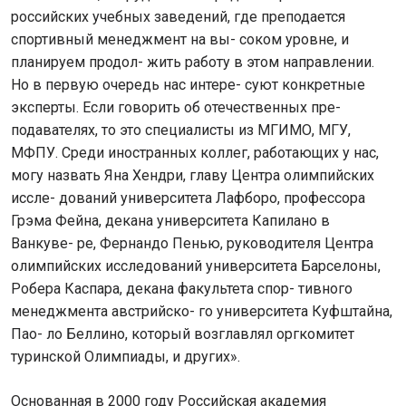
российских учебных заведений, где преподается
спортивный менеджмент на вы- соком уровне, и
планируем продол- жить работу в этом направлении.
Но в первую очередь нас интере- суют конкретные
эксперты. Если говорить об отечественных пре-
подавателях, то это специалисты из МГИМО, МГУ,
МФПУ. Среди иностранных коллег, работающих у нас,
могу назвать Яна Хендри, главу Центра олимпийских
иссле- дований университета Лафборо, профессора
Грэма Фейна, декана университета Капилано в
Ванкуве- ре, Фернандо Пенью, руководителя Центра
олимпийских исследований университета Барселоны,
Робера Каспара, декана факультета спор- тивного
менеджмента австрийско- го университета Куфштайна,
Пао- ло Беллино, который возглавлял оргкомитет
туринской Олимпиады, и других».
Основанная в 2000 году Российская академия