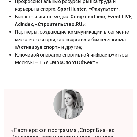
Профессиональные ресурсы рынка труда и
карьеры в спорте:
SportHunter
,
«Факультет»
;
Бизнес- и ивент-медиа:
CongressTime
,
Event LIVE
,
AdIndex
,
«Строительство.RU»
;
Партнеры, создающие коммуникации в сегменте
массового спорта, спонсорства и бизнеса:
канал
«Активируя спорт»
и другие;
Ключевой оператор спортивной инфраструктуры
Москвы –
ГБУ «МосСпортОбъект»
.
«Партнерская программа „Спорт Бизнес