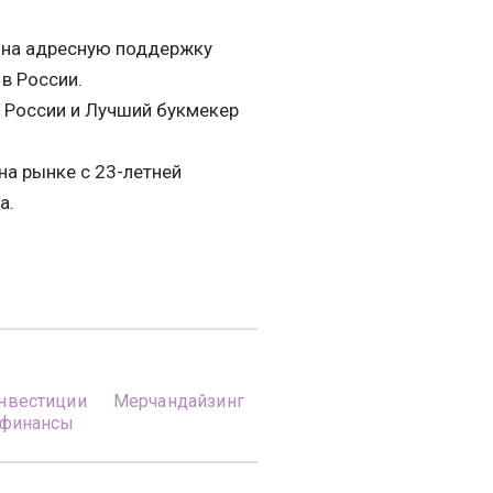
 на адресную поддержку
в России.
и России и Лучший букмекер
на рынке с 23-летней
а.
нвестиции
Мерчандайзинг
 финансы