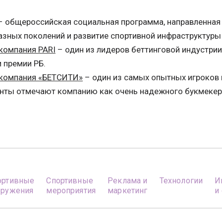
 общероссийская социальная программа, направленная
азных поколений и развитие спортивной инфраструктуры 
компания PARI
– один из лидеров беттинговой индустри
 премии РБ.
 компания «БЕТСИТИ»
– один из самых опытных игроков 
енты отмечают компанию как очень надежного букмекер
ортивные
Спортивные
Реклама и
Технологии
И
оружения
мероприятия
маркетинг
и