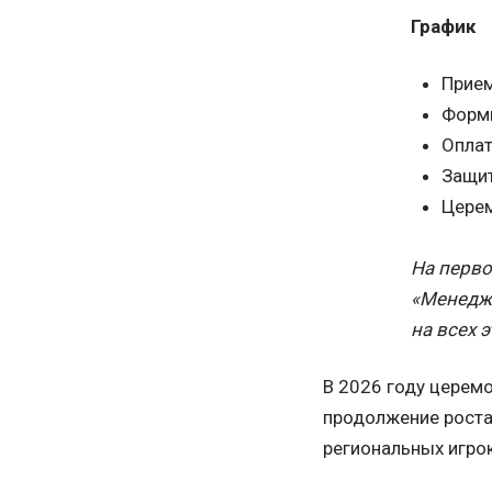
График
Прием
Форми
Оплат
Защит
Церем
На перво
«Менедже
на всех э
В 2026 году церем
продолжение роста
региональных игро