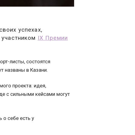
своих успехах,
ь участником
IX Премии
орт-листы, состоятся
т названы в Казани.
мого проекта: идея,
еде с сильными кейсами могут
 о себе есть у