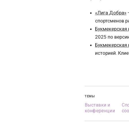
«Лига Добра»
–
спортсменов р
Букмекерская 
2025 по версии
Букмекерская
историей. Кли
ТЕМЫ
Выставки и
Сп
конференции
со