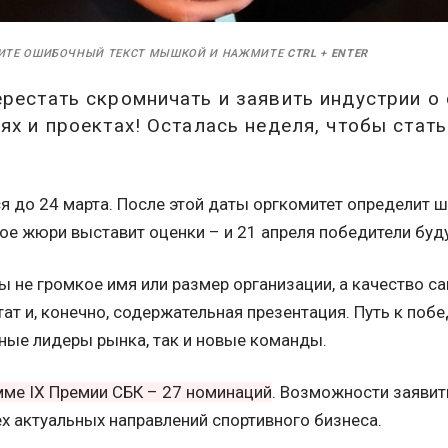
ИТЕ ОШИБОЧНЫЙ ТЕКСТ МЫШКОЙ И НАЖМИТЕ
CTRL
+
ENTER
рестать скромничать и заявить индустрии о 
ях и проектах! Осталась неделя, чтобы стат
 до 24 марта. После этой даты оргкомитет определит ш
е жюри выставит оценки – и 21 апреля победители буду
 не громкое имя или размер организации, а качество са
тат и, конечно, содержательная презентация. Путь к поб
нные лидеры рынка, так и новые команды.
мме IX Премии СБК – 27 номинаций
. Возможности заявить
х актуальных направлений спортивного бизнеса.