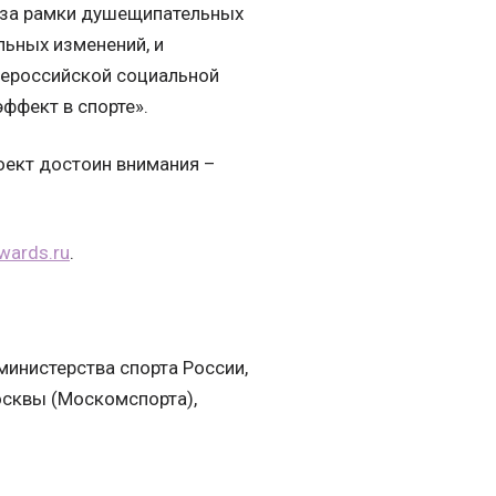
 за рамки душещипательных
льных изменений, и
щероссийской социальной
ффект в спорте».
роект достоин внимания –
wards.ru
.
министерства спорта России,
осквы (Москомспорта),