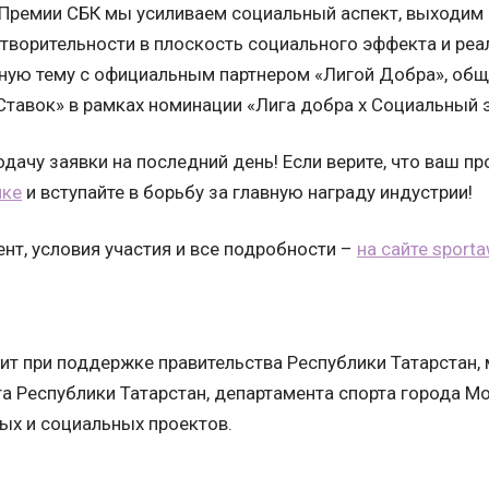
 Премии СБК мы усиливаем социальный аспект, выходим
творительности в плоскость социального эффекта и реа
ную тему с официальным партнером «Лигой Добра», об
Ставок» в рамках номинации «Лига добра х Социальный э
дачу заявки на последний день! Если верите, что ваш п
лке
и вступайте в борьбу за главную награду индустрии!
нт, условия участия и все подробности –
на сайте sporta
т при поддержке правительства Республики Татарстан, 
та Республики Татарстан, департамента спорта города М
ых и социальных проектов.