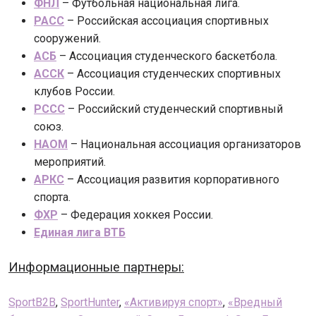
ФНЛ
– Футбольная национальная лига.
РАСС
– Российская ассоциация спортивных
сооружений.
АСБ
– Ассоциация студенческого баскетбола.
АССК
– Ассоциация студенческих спортивных
клубов России.
РССС
– Российский студенческий спортивный
союз.
НАОМ
– Национальная ассоциация организаторов
мероприятий.
АРКС
– Ассоциация развития корпоративного
спорта.
ФХР
– Федерация хоккея России.
Единая лига ВТБ
Информационные партнеры:
SportВ2В
,
SportHunter
,
«Активируя спорт»
,
«Вредный