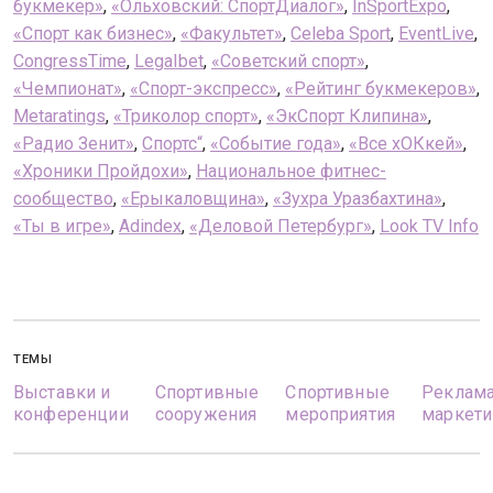
букмекер»
,
«Ольховский: СпортДиалог»
,
InSportExpo
,
«Спорт как бизнес»
,
«Факультет»
,
Celeba Sport
,
EventLive
,
CongressTime
,
LegaIbet
,
«Советский спорт»
,
«Чемпионат»
,
«Спорт-экспресс»
,
«Рейтинг букмекеров»
,
Metaratings
,
«Триколор спорт»
,
«ЭкСпорт Клипина»
,
«Радио Зенит»
,
Спортс“
,
«Событие года»
,
«Все хОКкей»
,
«Хроники Пройдохи»
,
Национальное фитнес-
сообщество
,
«Ерыкаловщина»
,
«Зухра Уразбахтина»
,
«Ты в игре»
,
Adindex
,
«Деловой Петербург»
,
Look TV Info
ТЕМЫ
Выставки и
Спортивные
Спортивные
Реклама
конференции
сооружения
мероприятия
маркети