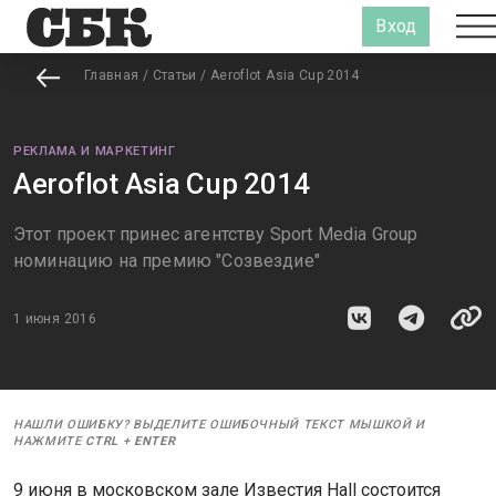
Вход
Главная
/
Статьи
/
Aeroflot Asia Cup 2014
РЕКЛАМА И МАРКЕТИНГ
Aeroflot Asia Cup 2014
Этот проект принес агентству Sport Media Group
номинацию на премию "Созвездие"
1 июня 2016
НАШЛИ ОШИБКУ? ВЫДЕЛИТЕ ОШИБОЧНЫЙ ТЕКСТ МЫШКОЙ И
НАЖМИТЕ
CTRL
+
ENTER
9 июня в московском зале Известия Hall состоится