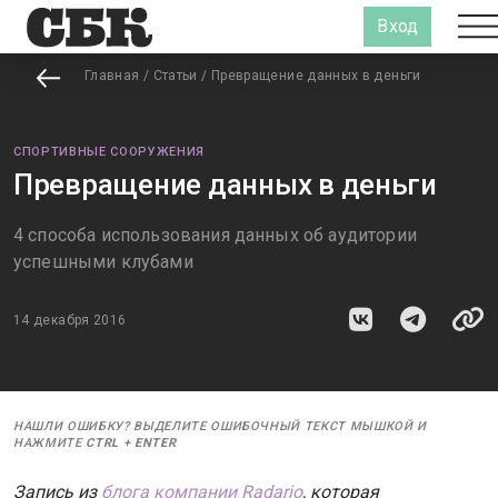
Вход
Главная
/
Статьи
/
Превращение данных в деньги
СПОРТИВНЫЕ СООРУЖЕНИЯ
Превращение данных в деньги
4 способа использования данных об аудитории
успешными клубами
14 декабря 2016
НАШЛИ ОШИБКУ? ВЫДЕЛИТЕ ОШИБОЧНЫЙ ТЕКСТ МЫШКОЙ И
НАЖМИТЕ
CTRL
+
ENTER
Запись из
блога компании
Radario
, которая