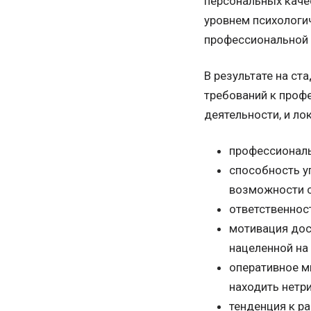
персональных каче
уровнем психологи
профессиональной 
В результате на с
требований к проф
деятельности, и ло
профессиональ
способность у
возможности с
ответственнос
мотивация дост
нацеленной на 
оперативное м
находить нетр
тенденция к р