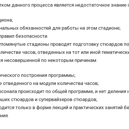
атком данного процесса является недостаточное знание
диона;
нальных обязанностей для работы на этом стадионе;
правил безопасности.
упомянутые стадионы проводят подготовку стюардов п
ичестве часов, отведенных на тот или иной тематическ
ся несовершенной по некоторым причинам:
гического построения программы;
е отведенного на модули количества часов;
рсонала происходит по общей программе, и нет деления 
рших стюардов и супервайзеров стюардов;
одится только в форме лекций и практических занятий 
ния.