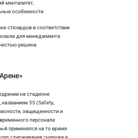
й менталитет,
ьные особенности.
ки стюардов в соответствии
вызовом для менеджмента
 честью решена.
Арене»
едрении на стадионе
названием 3S (Safety,
опасности, защищенности и
 временного персонала
рый применялся на то время
е сил сдерживания снаружи и