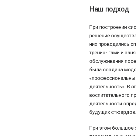
Наш подход
При построении си
решение осуществл
них проводились с
тренин- гами и зан
обслуживания посе
была создана моде
«профессиональный
деятельность». В 
воспитательного пр
деятельности опред
будущих стюардов
При этом большое 