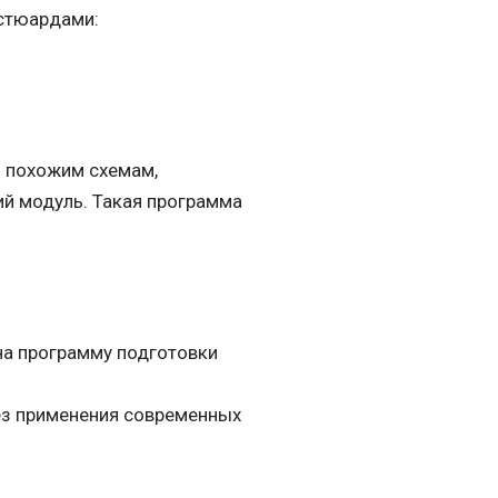
 стюардами:
о похожим схемам,
ий модуль. Такая программа
на программу подготовки
без применения современных