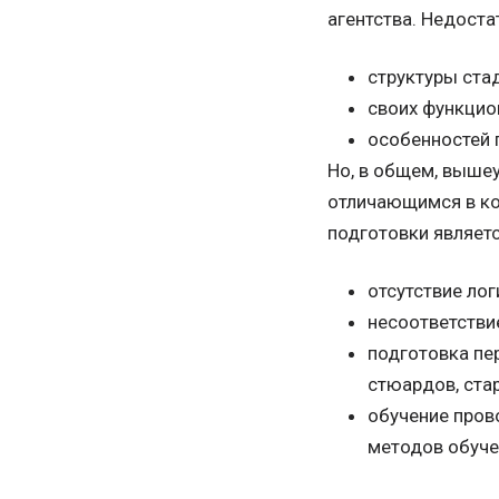
агентства. Недост
структуры ста
своих функцио
особенностей 
Но, в общем, выше
отличающимся в кол
подготовки являет
отсутствие ло
несоответстви
подготовка пе
стюардов, ста
обучение пров
методов обуче