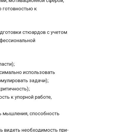
ми, мотивационной сферой,
о готовностью к
одготовки стюардов с учетом
офессиональной
асти);
ксимально использовать
мулировать задачи);
ритичность);
сть к упорной работе,
ь мышления, способность
ть видеть необходимость при-