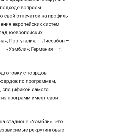
м подходе вопросы
ло свой отпечаток на профиль
чения европейских систем
падноевропейских
»; Португалия, г. Лиссабон –
 – «Уэмбли»; Германия – г.
одготовку стюардов
тюардов по программам,
, спецификой самого
 из программ имеет свои
на стадионе «Уэмбли». Это
независимые рекрутинговые