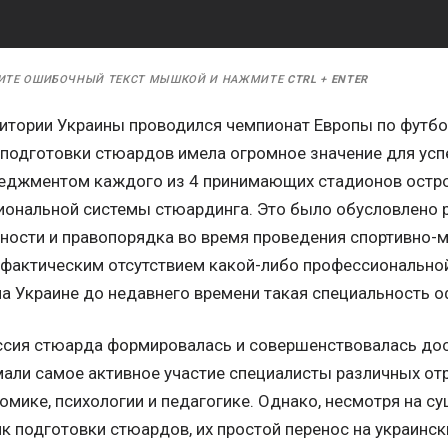
ИТЕ ОШИБОЧНЫЙ ТЕКСТ МЫШКОЙ И НАЖМИТЕ
CTRL
+
ENTER
ритории Украины проводился чемпионат Европы по футбо
подготовки стюардов имела огромное значение для ус
еджментом каждого из 4 принимающих стадионов остро
иональной системы стюардинга. Это было обусловлено 
ности и правопорядка во время проведения спортивно-
е фактическим отсутствием какой-либо профессиональн
на Украине до недавнего времени такая специальность 
ссия стюарда формировалась и совершенствовалась дос
али самое активное участие специалисты различных отр
омике, психологии и педагогике. Однако, несмотря на 
к подготовки стюардов, их простой перенос на украинск