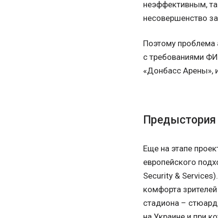
неэффективным, та
несовершенство за
Поэтому проблема 
с требованиями ФИ
«Донбасс Арены», 
Предыстория 
Еще на этапе прое
европейского подхо
Security & Service
комфорта зрителей
стадиона – стюардо
на Украине и при к