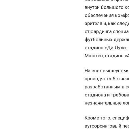
внутри большого к
обеспечения комфор
зрителя и, как сле
стюардинга специа
футбольных держав 
стадион «Да Луж»; А
Мюнхен, стадион «А
На всех вышеупомя
проводят собствен
разработанным в с
стадиона и требова
незначительные ло
Кроме того, специ
аутсорсинговый пе