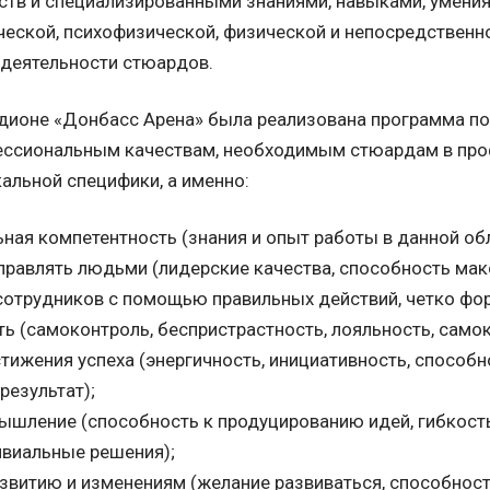
ств и специализированными знаниями, навыками, умения
ческой, психофизической, физической и непосредственн
деятельности стюардов.
тадионе «Донбасс Арена» была реализована программа п
ессиональным качествам, необходимым стюардам в пр
кальной специфики, а именно:
ная компетентность (знания и опыт работы в данной обл
правлять людьми (лидерские качества, способность ма
отрудников с помощью правильных действий, четко фор
ть (самоконтроль, беспристрастность, лояльность, самок
ижения успеха (энергичность, инициативность, способно
результат);
ышление (способность к продуцированию идей, гибкост
ивиальные решения);
азвитию и изменениям (желание развиваться, способнос