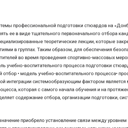
стемы профессиональной подготовки стюардов на «Донб
ять ее в виде тщательного первоначального отбора кан
пециализированные теоретические лекции, которые закр
ятиями в группах. Таким образом, для обеспечения безоп
тителей во время проведения спортивно-массовых меро
ль учебно-воспитательного процесса подготовки стюард
 отбор • модель учебно-воспитательного процесса• пр
этой интеграции системообразующим фактором является 
оцесса, которая с самого начала обучения и на протяж
еляет содержание отбора, организации подготовки, сис
.
значение приобрело установление связи между уровнем