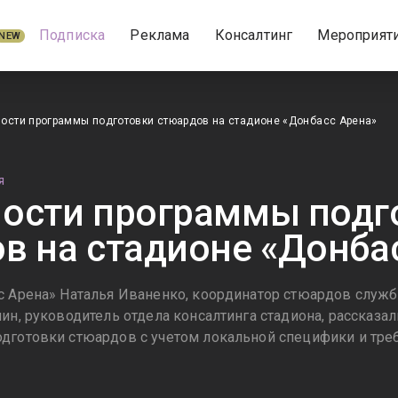
Подписка
Реклама
Консалтинг
Мероприят
NEW
ости программы подготовки стюардов на стадионе «Донбасс Арена»
Я
ости программы подг
в на стадионе «Донба
с Арена» Наталья Иваненко, координатор стюардов служ
ин, руководитель отдела консалтинга стадиона, рассказа
дготовки стюардов с учетом локальной специфики и тр