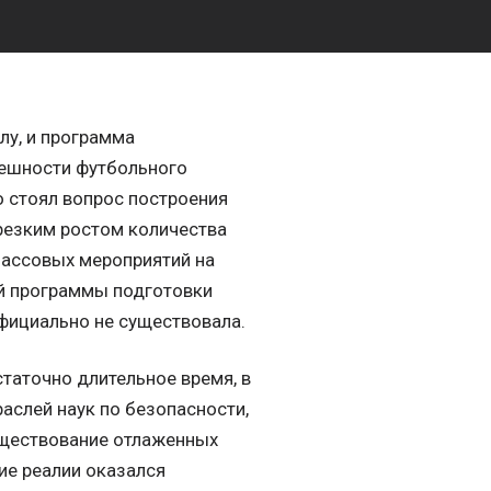
лу, и программа
пешности футбольного
 стоял вопрос построения
резким ростом количества
массовых мероприятий на
ой программы подготовки
официально не существовала.
таточно длительное время, в
аслей наук по безопасности,
существование отлаженных
ие реалии оказался