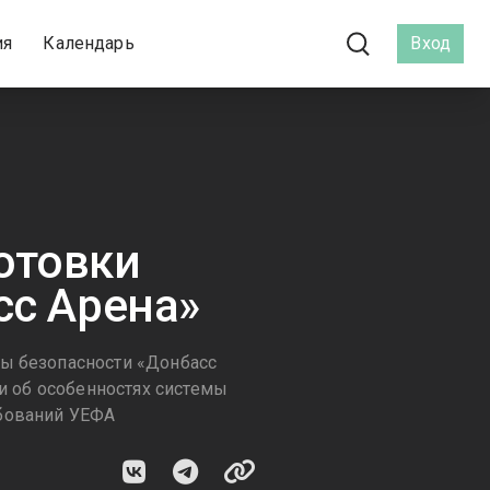
ия
Календарь
Вход
отовки
сс Арена»
бы безопасности «Донбасс
ли об особенностях системы
ебований УЕФА