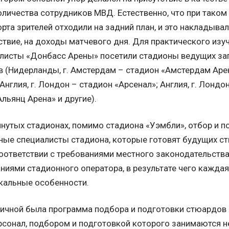
оличества сотрудников МВД. Естественно, что при тако
та зрителей отходили на задний план, и это накладыва
дствие, на доходы матчевого дня. Для практического изу
листы «Донбасс Арены» посетили стадионы ведущих за
(Нидерланды, г. Амстердам – стадион «Амстердам Арена
нглия, г. Лондон – стадион «Арсенал»; Англия, г. Лондон
льянц Арена» и другие).
нутых стадионах, помимо стадиона «Уэмбли», отбор и п
ные специалисты стадиона, которые готовят будущих с
оответствии с требованиями местного законодательства
ниями стадионного оператора, в результате чего каждая
кальные особенности.
фичной была программа подбора и подготовки стюардов 
рсонал, подбором и подготовкой которого занимаются 