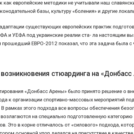
к как европейские методики не учитывали наш славянски
конодательной базы, культуру «боления» и другие локал
адаптации существующих европейских практик подготов
ФА и УЕФА под украинские реалии ста- ла настоящим 
и прошедший ЕВРО-2012 показал, что эта задача была с
возникновения стюардинга на «Донбасс 
ктирования «Донбасс Арены» было принято решение о вн
да к организации спортивно-массовых мероприятий под 
s). В рамках этого подхода все вопросы обеспечения без
 возлагаются на специально подготовленную категорию
в. Это в корне отличалось от «силового» подхода, кото
отором основной упор делался на присутствие в качеств