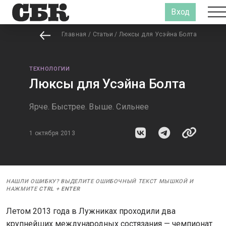
Вход
Главная
/
Статьи
/
Люксы для Усэйна Болта
ТЕХНОЛОГИИ
Люксы для Усэйна Болта
Ярче. Быстрее. Выше. Сильнее
1 октября 2013
НАШЛИ ОШИБКУ? ВЫДЕЛИТЕ ОШИБОЧНЫЙ ТЕКСТ МЫШКОЙ И
НАЖМИТЕ
CTRL
+
ENTER
Летом 2013 года в Лужниках проходили два
крупнейших международных состязания — чемпионат