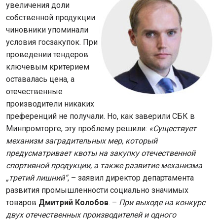
увеличения доли
собственной продукции
чиновники упоминали
условия госзакупок. При
проведении тендеров
ключевым критерием
оставалась цена, а
отечественные
производители никаких
преференций не получали. Но, как заверили СБК в
Минпромторге, эту проблему решили:
«Существует
механизм заградительных мер, который
предусматривает квоты на закупку отечественной
спортивной продукции, а также развитие механизма
„третий лишний“
, – заявил директор департамента
развития промышленности социально значимых
товаров
Дмитрий Колобов
. –
При выходе на конкурс
двух отечественных производителей и одного