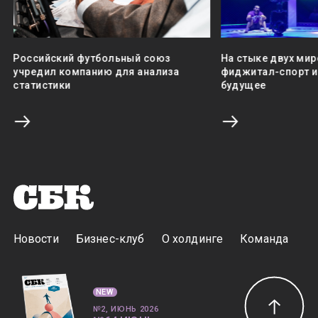
Российский футбольный союз
На стыке двух мир
учредил компанию для анализа
фиджитал-спорт и 
статистики
будущее
Новости
Бизнес-клуб
О холдинге
Команда
NEW
№2, ИЮНЬ 2026