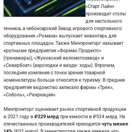
«Старт Лайн»
производит столы
для настольного
тенниса, а чебоксарский Завод игрового спортивного
оборудования «Романа» выпускает инвентарь для
спортивных площадок. Также Минпромторг называет
крупными предприятия «Форман Продактс»
(тренажеры), «Жуковский веломотозавод» и
«Севербоат» (аэролодки и везде- ходы). Впрочем,
последняя компания с точки зрения товарной
номенклатуры больше относится к туризму. В средние
предприятия ведомство записало фирмы «Трек»,
«Соболь», «Рекреация».
Минпромторг оценивает рынок спортивной продукции
в 2021 году в
₽229 млрд
при емкости в ₽534 млрд. На
отечественных производителей приходится
чуть менее
14%
(₽32 млрд). В министерстве также заявили, что