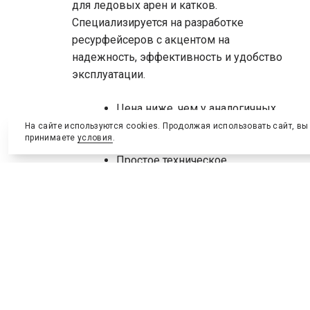
для ледовых арен и катков.
Специализируется на разработке
ресурфейсеров с акцентом на
надежность, эффективность и удобство
эксплуатации.
Цена ниже, чем у аналогичных
моделей на рынке
На сайте используются cookies. Продолжая использовать сайт, вы
принимаете
условия
.
Короткие сроки поставки
Простое техническое
обслуживание
2 года гарантии
Запчасти и сервис в России
До 7 дней работы без
подзарядки
Ставка на практичность