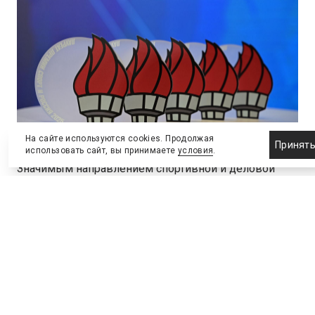
На сайте используются cookies. Продолжая
Принят
использовать сайт, вы принимаете
условия
.
Значимым направлением спортивной и деловой
активности становятся круизные путешествия – в
том числе в формате корпоративных мероприятий.
Победителем в номинации «Лучшая площадка для
MICE» стала компания «ВодоходЪ».
«Популярность круизов по России стабильно растет
– все больше гостей выбирают теплоходы и
возвращаются к нам уже с коллегами. Мы