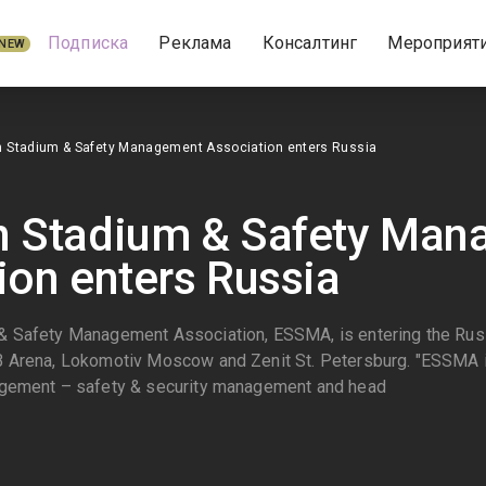
Подписка
Реклама
Консалтинг
Мероприят
NEW
 Stadium & Safety Management Association enters Russia
n Stadium & Safety Ma
ion enters Russia
& Safety Management Association, ESSMA, is entering the Rus
 Arena, Lokomotiv Moscow and Zenit St. Petersburg. "ESSMA is
agement – safety & security management and head