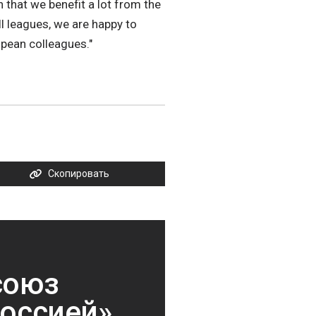
that we benefit a lot from the
l leagues, we are happy to
pean colleagues."
Скопировать
союз
Россией»