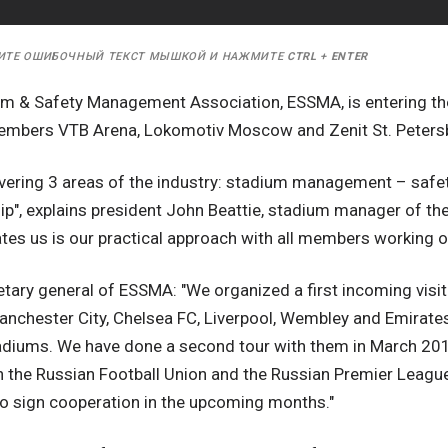
ИТЕ ОШИБОЧНЫЙ ТЕКСТ МЫШКОЙ И НАЖМИТЕ
CTRL
+
ENTER
m & Safety Management Association, ESSMA, is entering th
members VTB Arena, Lokomotiv Moscow and Zenit St. Peters
vering 3 areas of the industry: stadium management – saf
", explains president John Beattie, stadium manager of th
ates us is our practical approach with all members working on
etary general of ESSMA: "We organized a first incoming vis
anchester City, Chelsea FC, Liverpool, Wembley and Emirat
adiums. We have done a second tour with them in March 20
th the Russian Football Union and the Russian Premier Leagu
to sign cooperation in the upcoming months."