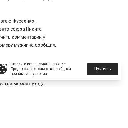
ергею Фурсенко,
ента союза Никита
учить комментарии у
номеру мужчина сообщил,
На сайте используются cookies.
ссии на чемпионате Европы,
Принять
Продолжая использовать сайт, вы
принимаете
условия
.
ссказали «Ведомостям» член
за на момент ухода
 банка «Россия» под залог
 сборной. Один из
осле того, как министр
резидента РФС. Другой
х в начале года на «текущие