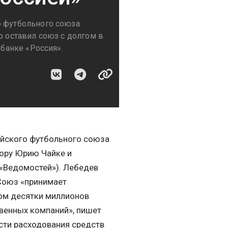
о футбольного союза
о оставил союз с долгом в
 банке «Россия».
ийского футбольного союза
рору Юрию Чайке и
 «Ведомостей»). Лебедев
Союз «принимает
том десятки миллионов
твенных компаний», пишет
ости расходования средств