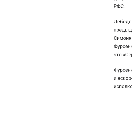
РФС.
Лебедев
предыду
Симонян
Фурсенк
что «Се
Фурсенк
и вскор
исполко
Фурсенк
коммерч
собесед
спорта 
уточняе