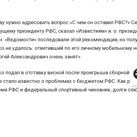
у нужно адресовать вопрос «С чем он оставил РФС?» С
щему президенту РФС, сказал «Известиям» и. о. презид
. «Ведомости» последовали этой рекомендации, но пол
о не удалось: ответивший по его личному мобильному 
ргей Александрович очень занят».
о подал в отставку весной после проигрыша сборной Ро
е стало известно о проблемах с бюджетом РФС. Как ра
ма РФС и федеральный спортивный чиновник, долги сою
о составляли 800 млн руб., из них 500 млн руб. — кредит
еских прав РФС — это телетрансляции домашних матчей
ников добавляет, что о кредите стало известно только п
Виталий Мутко достал документы из сейфа в кабинете п
т, что кредит был взят в банке «Россия» под 12% годовы