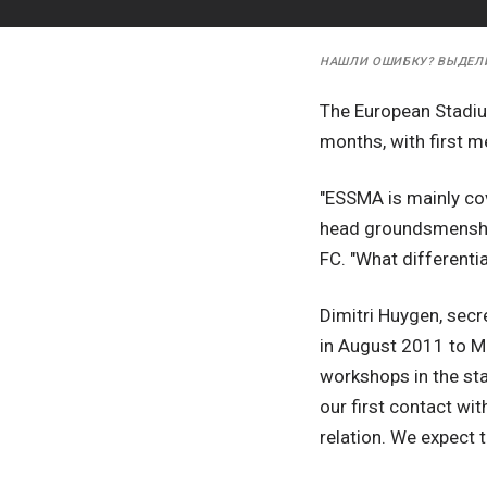
НАШЛИ ОШИБКУ? ВЫДЕЛ
The European Stadiu
months, with first 
"ESSMA is mainly co
head groundsmenship
FC. "What differenti
Dimitri Huygen, secr
in August 2011 to M
workshops in the st
our first contact wi
relation. We expect 