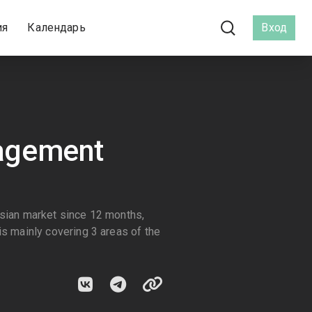
ия
Календарь
Вход
nagement
sian market since 12 months,
 mainly covering 3 areas of the