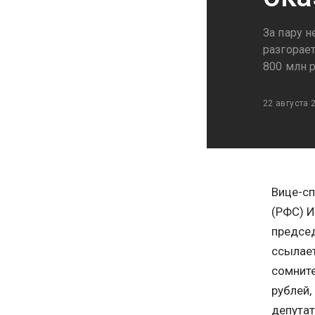
За пару 
разгорае
800 млн р
22 августа 
Вице-сп
(РФС) И
председ
ссылае
сомните
рублей,
депутат