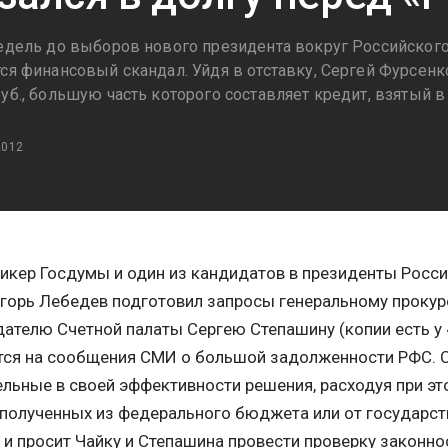
недель до выборов нового президента вокруг Российског
тся финансовый скандал. Уйдя в отставку, Сергей Фурсенк
уб., большую часть которого составляет кредит, взятый в
2012
икер Госдумы и один из кандидатов в президенты Росс
горь Лебедев подготовил запросы генеральному проку
ателю Счетной палаты Сергею Степашину (копии есть у
тся на сообщения СМИ о большой задолженности РФС. 
льные в своей эффективности решения, расходуя при э
 полученных из федерального бюджета или от государс
 и просит Чайку и Степашина провести проверку законн