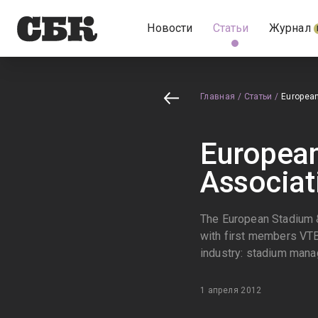
Новости
Статьи
Журнал
Главная
/
Статьи
/
European
Europea
Associat
The European Stadium 
with first members VTB
industry: stadium man
1 апреля 2012