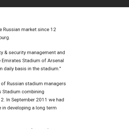
e Russian market since 12
burg.
ety & security management and
e Emirates Stadium of Arsenal
 daily basis in the stadium."
it of Russian stadium managers
es Stadium combining
12. In September 2011 we had
e in developing a long term