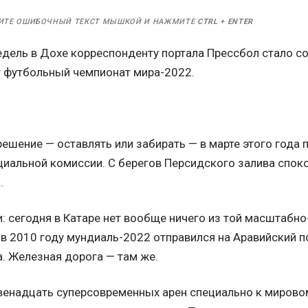
ИТЕ ОШИБОЧНЫЙ ТЕКСТ МЫШКОЙ И НАЖМИТЕ
CTRL
+
ENTER
недель в Дохе корреспонденту портала Прессбол стало с
т футбольный чемпионат мира-2022.
решение — оставлять или забирать — в марте этого год
циальной комиссии. С берегов Персидского залива спо
.
 сегодня в Катаре нет вообще ничего из той масштабно
в 2010 году мундиаль-2022 отправился на Аравийский п
. Железная дорога — там же.
венадцать суперсовременных арен специально к миров