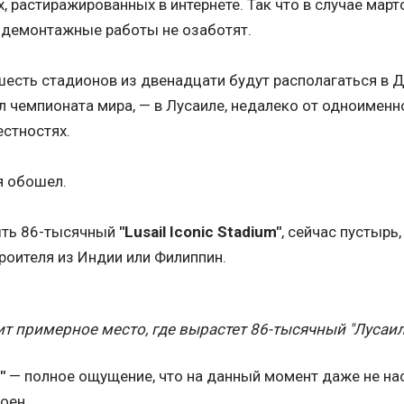
х, растиражированных в интернете. Так что в случае ма
 демонтажные работы не озаботят.
шесть стадионов из двенадцати будут располагаться в Д
л чемпионата мира, — в Лусаиле, недалеко от одноименн
естностях.
я обошел.
ыть 86-тысячный
"Lusail Iconic Stadium"
, сейчас пустырь
роителя из Индии или Филиппин.
ит примерное место, где вырастет 86-тысячный "Лусаил
"
— полное ощущение, что на данный момент даже не нас
оен.