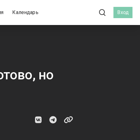
ия
Календарь
Вход
отово, но