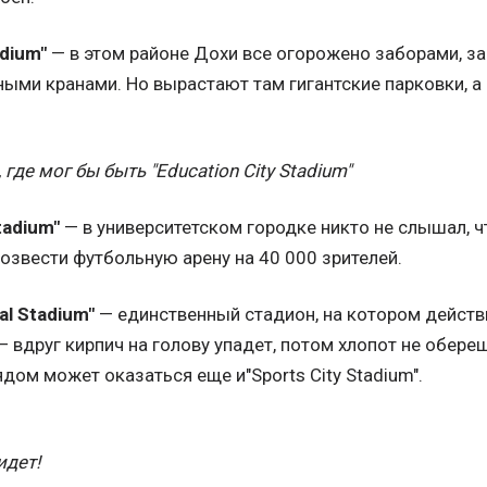
adium"
— в этом районе Дохи все огорожено заборами, з
ми кранами. Но вырастают там гигантские парковки, а 
где мог бы быть "Education City Stadium"
tadium"
— в университетском городке никто не слышал, чт
озвести футбольную арену на 40 000 зрителей.
nal Stadium"
— единственный стадион, на котором действ
— вдруг кирпич на голову упадет, потом хлопот не обере
ядом может оказаться еще и"Sports City Stadium".
идет!