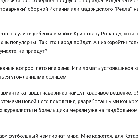
 здесь спрос совершенно другого порядка. Когда Катар 
"товарняки" сборной Испании или мадридского "Реала", н
етил на улице ребенка в майке Криштиану Роналду, хотя 
ень популярны. Так что народ пойдет. А низкорейтинго
умаете, не приедут?
зный вопрос: лето или зима. Или ломать устоявшиеся к
аться утомленными солнцем.
 варианте катарцы наверняка найдут красивое решение: 
стемами новейшего поколения, разработанными конкрет
ах журналисты и болельщики мерзли уже на гандбольном
ару футбольный чемпионат мира. Мне кажется, для Катар