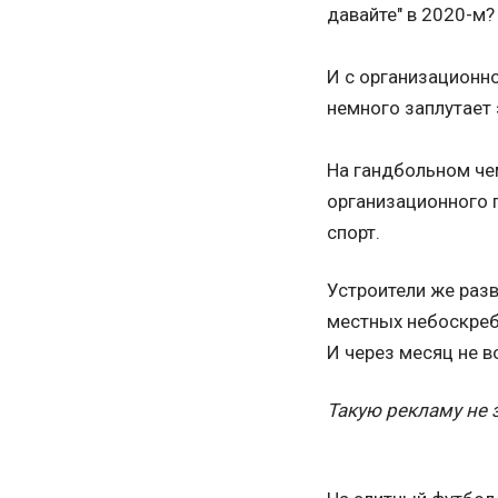
давайте" в 2020-м?
И с организационно
немного заплутает
На гандбольном че
организационного 
спорт.
Устроители же раз
местных небоскребо
И через месяц не в
Такую рекламу не