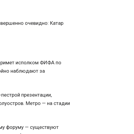
овершенно очевидно: Катар
а примет исполком ФИФА по
койно наблюдают за
-пестрой презентации,
олуостров. Метро — на стадии
ому форуму — существуют