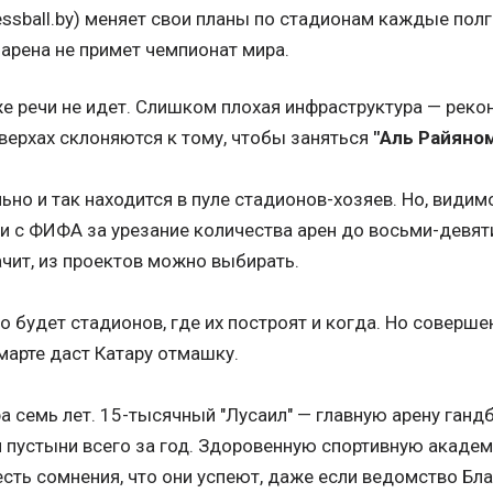
ressball.by) меняет свои планы по стадионам каждые полг
 арена не примет чемпионат мира.
е речи не идет. Слишком плохая инфраструктура — реко
 верхах склоняются к тому, чтобы заняться
"Аль Райяно
льно и так находится в пуле стадионов-хозяев. Но, види
и с ФИФА за урезание количества арен до восьми-девят
чит, из проектов можно выбирать.
о будет стадионов, где их построят и когда. Но совершен
марте даст Катару отмашку.
а семь лет. 15-тысячный "Лусаил" — главную арену ган
 пустыни всего за год. Здоровенную спортивную академи
есть сомнения, что они успеют, даже если ведомство Бла