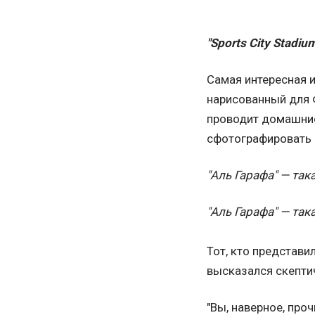
"Sports City Stadiu
Самая интересная 
нарисованный для Ф
проводит домашние 
сфотографировать 
"Аль Гарафа" — така
"Аль Гарафа" — така
Тот, кто представи
высказался скепти
"Вы, наверное, про