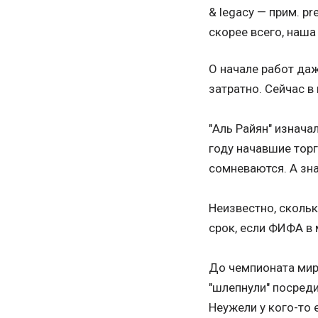
& legacy — прим. p
скорее всего, наша
О начале работ даж
затратно. Сейчас в
"Аль Райян" изнача
году начавшие торг
сомневаются. А зна
Неизвестно, скольк
срок, если ФИФА в 
До чемпионата мир
"шлепнули" посреди
Неужели у кого-то 