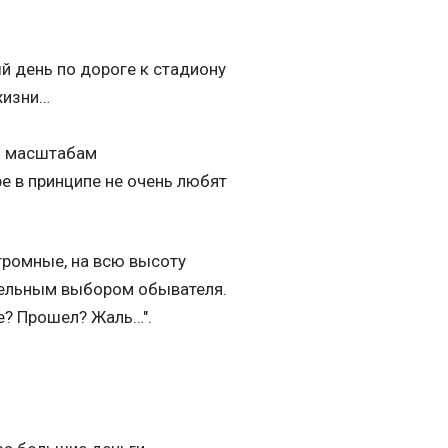
ый день по дороге к стадиону
жизни…
по масштабам
е в принципе не очень любят
громные, на всю высоту
ательным выбором обывателя.
е? Прошел? Жаль…".