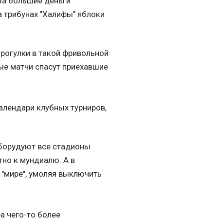
за большие деньги
а трибунах "Халифы" яблоки
прогулки в такой фривольной
вые матчи спасут приехавшие
алендари клубных турниров,
оборудуют все стадионы
но к мундиалю. А в
 "мире", умоляя выключить
а чего-то более