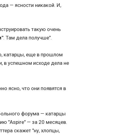
ода — ясности никакой. И,
нструировать такую очень
м"
. Там дела получше".
мо, катарцы, еще в прошлом
и, в успешном исходе дела не
но ясно, что они появятся в
дбольного форума — катарцы
ю "Aspire" — за 20 месяцев.
ттера скажет "ну, хлопцы,