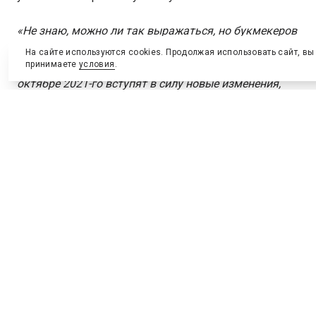
«Не знаю, можно ли так выражаться, но букмекеров
в сентябре просто нагнули,
– заявил заместитель
На сайте используются cookies. Продолжая использовать сайт, вы
гендиректора „Лиги ставок“
Игорь Столяров
. –
А в
принимаете
условия
.
октябре 2021-го вступят в силу новые изменения,
целевые отчисления вырастут в четыре-пять раз. Не
знаю, почему так происходит именно сейчас. Может,
углеводороды в стране закончились?»