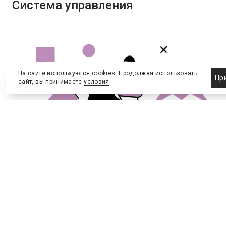
Система управления
На сайте используются cookies. Продолжая использовать
Пр
сайт, вы принимаете
условия
.
Управление спортивными программами
эволюционировало от разрозненных инициатив HR-
департаментов к созданию специализированных