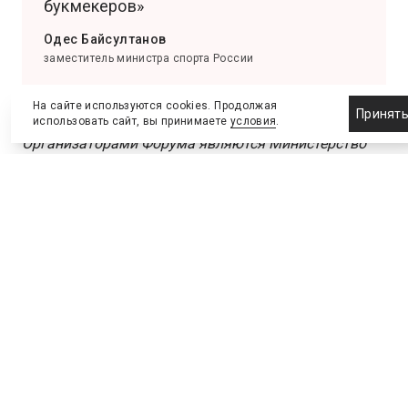
букмекеров»
Одес Байсултанов
заместитель министра спорта России
На сайте используются cookies. Продолжая
Принят
использовать сайт, вы принимаете
условия
.
Организаторами Форума являются Министерство
спорта Российской Федерации и публично-правовая
компания «Единый регулятор азартных игр».
Оператором выступает спортивная платформа
Фонда Росконгресс «РК-Спорт»
.
Главным мероприятием Форума станет пленарное
заседание «Спорт в новом мире: создаем
возможности вместе». Деловые сессии будут
структурированы по четырем тематическим блокам.
В модуль «Выигрывает спорт»
включены темы