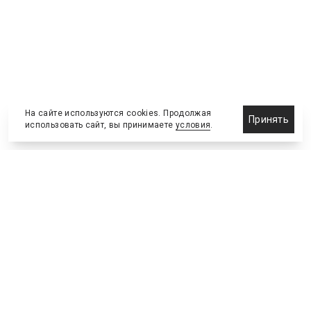
На сайте используются cookies. Продолжая
Принять
использовать сайт, вы принимаете
условия
.
Назначения и отставки
Выставки и конференции
Новости партнеров
Право
Спортивные сооружения
Соглашения и сделки