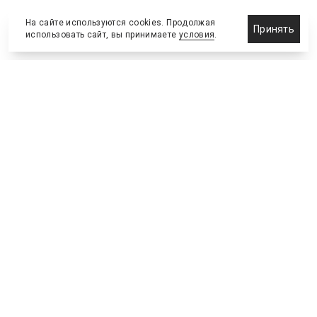
На сайте используются cookies. Продолжая
Принять
использовать сайт, вы принимаете
условия
.
Назначения и отставки
Выставки и конференции
Новости партнеров
Право
Спортивные сооружения
Соглашения и сделки
Спортивные мероприятия
Образование и карьера
Реклама и маркетинг
Технологии
Инвестиции и финансы
Управленческие решения