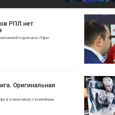
бов РПЛ нет
в
компанией подписала «Уфа»
ига. Оригинальная
фе в стаканчиках с хоккейным