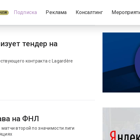
Подписка
Реклама
Консалтинг
Мероприят
NEW
изует тендер на
ствующего контракта с Lagardère
ава на ФНЛ
 матчи второй по значимости лиги
ляциях